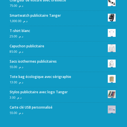
Chargeur de voiture avec oreillette
75.00
د.م.
Smartwatch publicitaire Tanger
1,000.00
د.م.
T-shirt blanc
25.00
د.م.
Capuchon publicitaire
85.00
د.م.
Sacs isothermes publicitaires
55.00
د.م.
Tote bag écologique avec sérigraphie
13.00
د.م.
Stylos publicitaire avec logo Tanger
3.00
د.م.
Carte clé USB personnalisé
55.00
د.م.