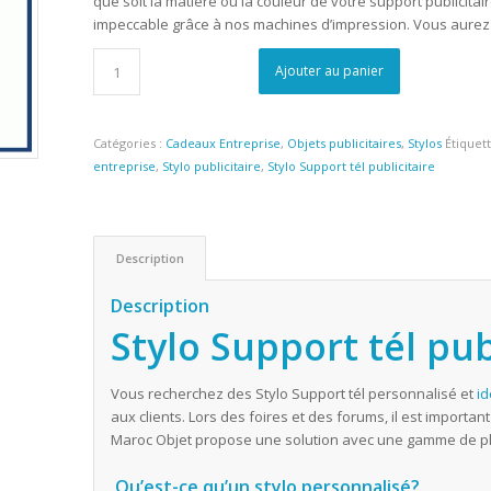
que soit la matière ou la couleur de votre support publicitaire
impeccable grâce à nos machines d’impression. Vous aurez 
Ajouter au panier
Catégories :
Cadeaux Entreprise
,
Objets publicitaires
,
Stylos
Étiquet
entreprise
,
Stylo publicitaire
,
Stylo Support tél publicitaire
Description
Description
Stylo Support tél pub
Vous recherchez des Stylo Support tél personnalisé et
i
aux clients. Lors des foires et des forums, il est importa
Maroc Objet propose une solution avec une gamme de p
Qu’est-ce qu’un stylo personnalisé?