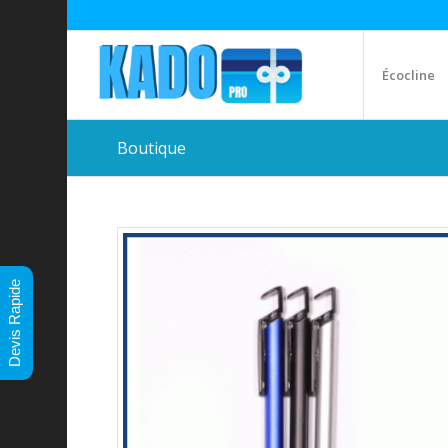
Écocline
Boutique
Devis Rapide