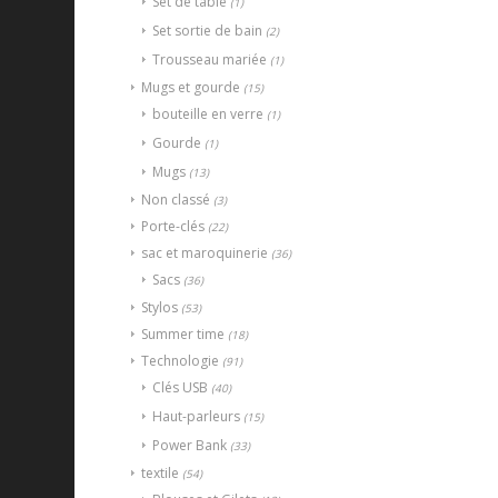
Set de table
(1)
Set sortie de bain
(2)
Trousseau mariée
(1)
Mugs et gourde
(15)
bouteille en verre
(1)
Gourde
(1)
Mugs
(13)
Non classé
(3)
Porte-clés
(22)
sac et maroquinerie
(36)
Sacs
(36)
Stylos
(53)
Summer time
(18)
Technologie
(91)
Clés USB
(40)
Haut-parleurs
(15)
Power Bank
(33)
textile
(54)