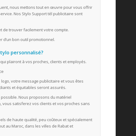
ent, nous mettons tout en œuvre pour vous offrir
service. Nos Stylo Support tél publicitaire sont
 de trouver facilement votre compte.
r d’un bon outil promotionnel.
stylo personnalisé?
ui plairont à vos proches, clients et employés.
ace
re logo, votre message publicitaire et vous êtes
diants et équitables seront assurés.
 possible. Nous proposons du matériel
, vous satisferez vos clients et vos proches sans
els de haute qualité, peu coûteux et spécialement
t au Maroc, dans les villes de Rabat et