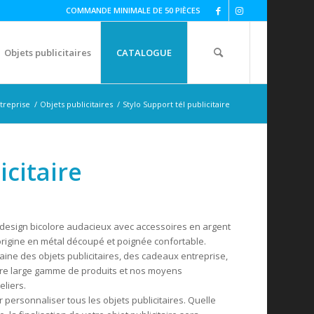
COMMANDE MINIMALE DE 50 PIÈCES
Objets publicitaires
CATALOGUE
treprise
/
Objets publicitaires
/
Stylo Support tél publicitaire
icitaire
 design bicolore audacieux avec accessoires en argent
origine en métal découpé et poignée confortable.
ine des objets publicitaires, des cadeaux entreprise,
tre large gamme de produits et nos moyens
eliers.
ersonnaliser tous les objets publicitaires. Quelle