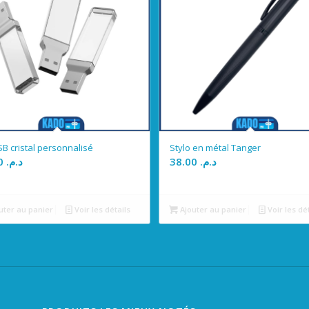
SB cristal personnalisé
Stylo en métal Tanger
75.00
د.م.
38.00
د.م.
uter au panier
Voir les détails
Ajouter au panier
Voir les dé