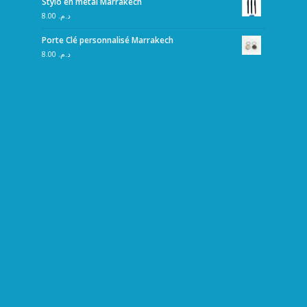
Stylo en métal Marrakech
8.00
د.م.
Porte Clé personnalisé Marrakech
8.00
د.م.