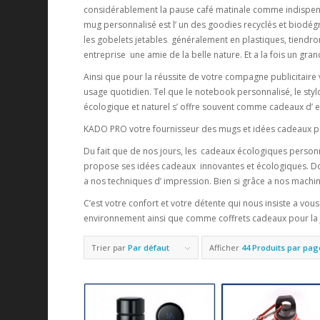
considérablement la pause café matinale comme indispensab
mug personnalisé est l’ un des goodies recyclés et biodégra
les gobelets jetables généralement en plastiques, tiendront
entreprise une amie de la belle nature. Et a la fois un g
Ainsi que pour la réussite de votre compagne publicitaire
usage quotidien. Tel que le notebook personnalisé, le stylo
écologique et naturel s’ offre souvent comme cadeaux d’ e
KADO PRO votre fournisseur des mugs et idées cadeaux p
Du fait que de nos jours, les cadeaux écologiques personn
propose ses idées cadeaux innovantes et écologiques. Dont
a nos techniques d’ impression. Bien si grâce a nos machi
C’est votre confort et votre détente qui nous insiste a v
environnement ainsi que comme coffrets cadeaux pour la j
Trier par
Par défaut
Afficher
44 Produits par pag