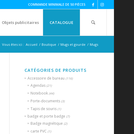
COMMANDE MINIMALE DE 50 PIÈCES
Objets publicitaires
CATALOGUE
Vous êtes ici :
Accueil
/
Boutique
/
Mugs et gourde
/
Mugs
CATÉGORIES DE PRODUITS
Accessoire de bureau
(116)
Agendas
(21)
Notebook
(44)
Porte-documents
(3)
Tapis de souris
(1)
badge et porte badge
(7)
Badge magnétique
(2)
carte PVC
(1)