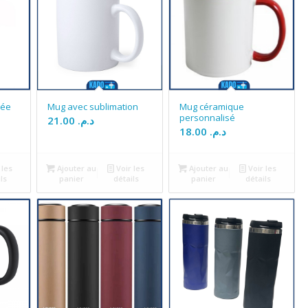
sée
Mug avec sublimation
Mug céramique
personnalisé
21.00
د.م.
18.00
د.م.
 les
Ajouter au
Voir les
Ajouter au
Voir les
ls
panier
détails
panier
détails