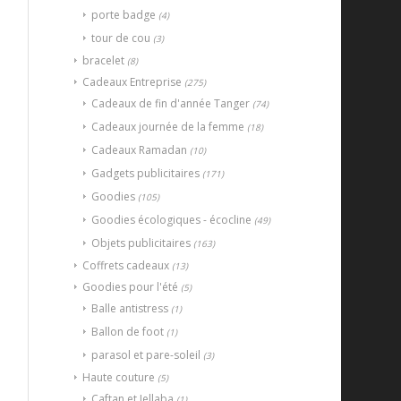
porte badge
(4)
tour de cou
(3)
bracelet
(8)
Cadeaux Entreprise
(275)
Cadeaux de fin d'année Tanger
(74)
Cadeaux journée de la femme
(18)
Cadeaux Ramadan
(10)
Gadgets publicitaires
(171)
Goodies
(105)
Goodies écologiques - écocline
(49)
Objets publicitaires
(163)
Coffrets cadeaux
(13)
Goodies pour l'été
(5)
Balle antistress
(1)
Ballon de foot
(1)
parasol et pare-soleil
(3)
Haute couture
(5)
Caftan et Jellaba
(1)