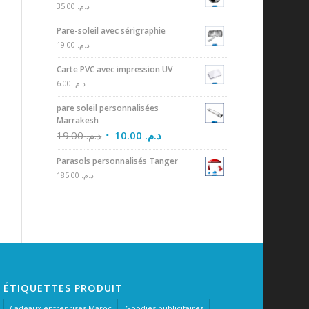
35.00
د.م.
Pare-soleil avec sérigraphie
19.00
د.م.
Carte PVC avec impression UV
6.00
د.م.
pare soleil personnalisées
Marrakesh
19.00
د.م.
10.00
د.م.
Parasols personnalisés Tanger
185.00
د.م.
ÉTIQUETTES PRODUIT
Cadeaux entreprises Maroc
Goodies publicitaires