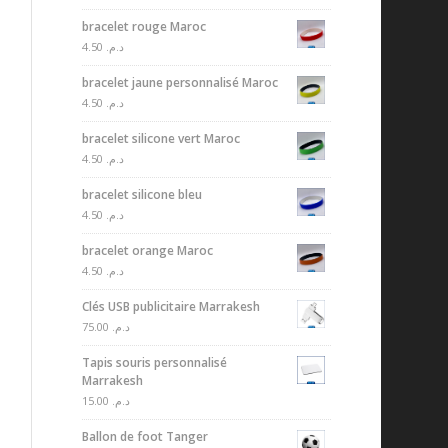
bracelet rouge Maroc
4.50
د.م.
bracelet jaune personnalisé Maroc
4.50
د.م.
bracelet silicone vert Maroc
4.50
د.م.
bracelet silicone bleu
4.50
د.م.
bracelet orange Maroc
4.50
د.م.
Clés USB publicitaire Marrakesh
75.00
د.م.
Tapis souris personnalisé
Marrakesh
15.00
د.م.
Ballon de foot Tanger