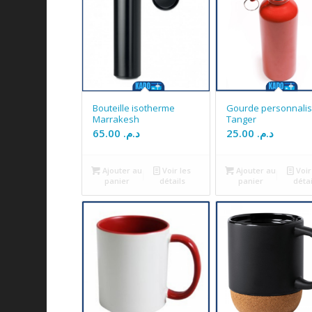
Bouteille isotherme
Gourde personnali
Marrakesh
Tanger
65.00
د.م.
25.00
د.م.
Ajouter au
Voir les
Ajouter au
Voir
panier
détails
panier
détai