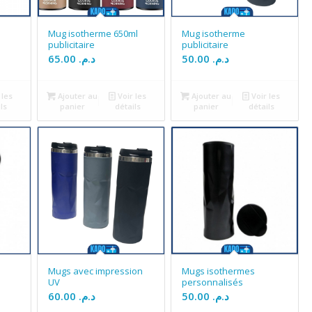
Mug isotherme 650ml
Mug isotherme
publicitaire
publicitaire
65.00
د.م.
50.00
د.م.
 les
Ajouter au
Voir les
Ajouter au
Voir les
ls
panier
détails
panier
détails
Mugs avec impression
Mugs isothermes
UV
personnalisés
60.00
د.م.
50.00
د.م.