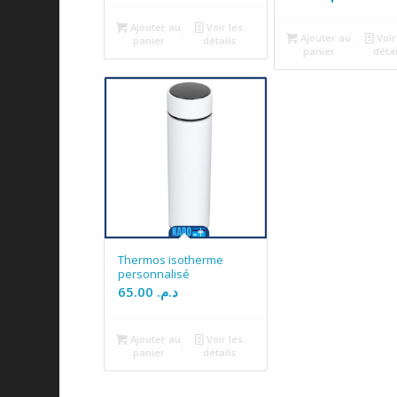
Ajouter au
Voir les
Ajouter au
Voir
panier
détails
panier
détai
Thermos isotherme
personnalisé
65.00
د.م.
Ajouter au
Voir les
panier
détails