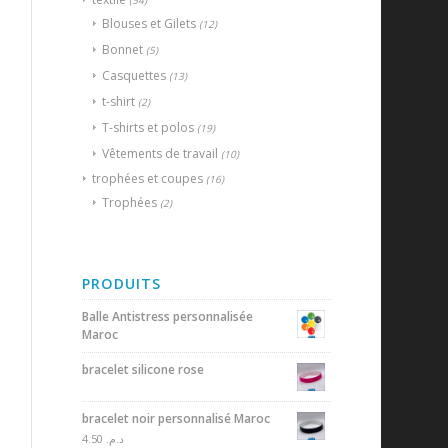
(54)
Blouses et Gilets
(12)
Bonnet
(5)
Casquettes
(13)
t-shirt
(2)
T-shirts et polos
(19)
Vêtements de travail
(10)
trophées et coupes
(16)
Trophées
(2)
PRODUITS
Balle Antistress personnalisée
Maroc
bracelet silicone rose
bracelet noir personnalisé Maroc
4.50
د.م.