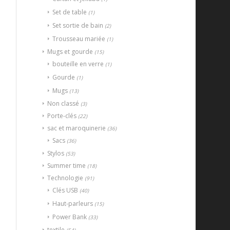
Set de table
(1)
Set sortie de bain
(2)
Trousseau mariée
(1)
Mugs et gourde
(15)
bouteille en verre
(1)
Gourde
(1)
Mugs
(13)
Non classé
(3)
Porte-clés
(22)
sac et maroquinerie
(36)
Sacs
(36)
Stylos
(53)
Summer time
(18)
Technologie
(91)
Clés USB
(40)
Haut-parleurs
(15)
Power Bank
(33)
textile