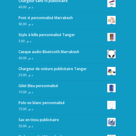
Chargeur sans fil publicitaire
45.00
د.م.
Post-it personnalisé Marrakesh
50.00
د.م.
Stylo à bille personnalisé Tanger
3.00
د.م.
Casque audio Bluetooth Marrakesh
45.00
د.م.
Chargeur de voiture publicitaire Tanger
25.00
د.م.
Gilet Bleu personnalisé
15.00
د.م.
Polo en blanc personnalisé
75.00
د.م.
Sac en tissu publicitaire
55.00
د.م.