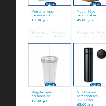
Mug céramique
Mug en liège
personnalisé
personnalisé
18.00
د.م.
45.00
د.م.
Ajouter au
Voir les
Ajouter au
Voir
panier
détails
panier
détai
Mug plastique
Mug Thermos
personnalisé
personnalisés
Marrakesh
12.00
د.م.
65.00
د.م.