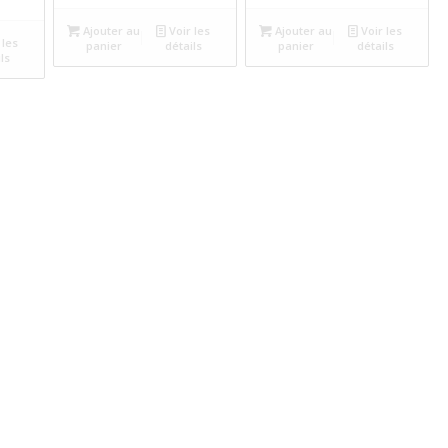
Ajouter au
Voir les
Ajouter au
Voir les
 les
panier
détails
panier
détails
ls