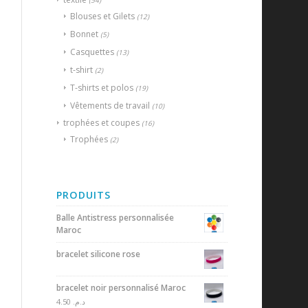
(54)
Blouses et Gilets
(12)
Bonnet
(5)
Casquettes
(13)
t-shirt
(2)
T-shirts et polos
(19)
Vêtements de travail
(10)
trophées et coupes
(16)
Trophées
(2)
PRODUITS
Balle Antistress personnalisée
Maroc
bracelet silicone rose
bracelet noir personnalisé Maroc
4.50
د.م.