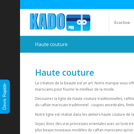
Écocline
Haute couture
Haute couture
La création de la beauté est un art. Notre marque vous offr
Devis Rapide
marocains pour fournir le meilleur de la mode.
Découvrez la ligne de Haute couture traditionnelles, raffi
du caftan marocain traditionnel : coupes ancestrales, fini
Notre ligne est réalisé dans les ateliers haute couture de 
Soyez donc des vrai princesses orientales avec un look trè
plus beaux nouveaux modèles du caftan marocains qu’on v