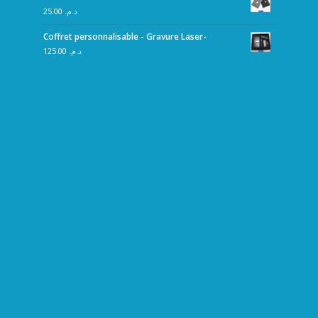
25.00
د.م.
Coffret personnalisable - Gravure Laser-
125.00
د.م.