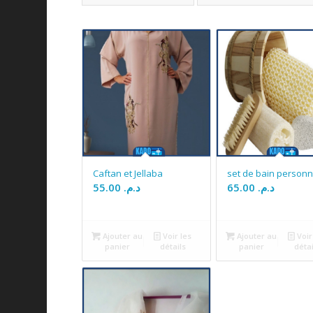
Caftan et Jellaba
set de bain personn
55.00
د.م.
65.00
د.م.
Ajouter au
Voir les
Ajouter au
Voir
panier
détails
panier
détai