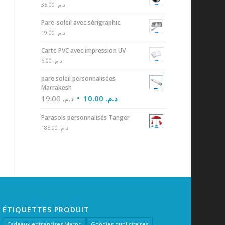
35.00
د.م.
Pare-soleil avec sérigraphie
19.00
د.م.
Carte PVC avec impression UV
6.00
د.م.
pare soleil personnalisées
Marrakesh
19.00
د.م.
10.00
د.م.
Parasols personnalisés Tanger
185.00
د.م.
ÉTIQUETTES PRODUIT
Cadeaux entreprises Maroc
Goodies publicitaires