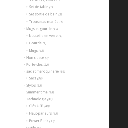
Set de table
(1)
Set sortie de bain
(2)
Trousseau mariée
(1)
Mugs et gourde
(15)
bouteille en verre
(1)
Gourde
(1)
Mugs
(13)
Non classé
(3)
Porte-clés
(22)
sac et maroquinerie
(36)
Sacs
(36)
Stylos
(53)
Summer time
(18)
Technologie
(91)
Clés USB
(40)
Haut-parleurs
(15)
Power Bank
(33)
textile