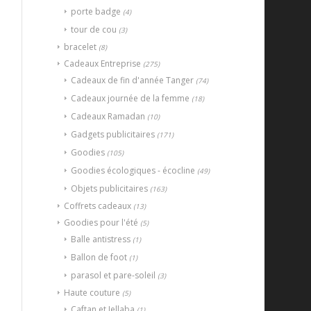
porte badge
(4)
tour de cou
(3)
bracelet
(8)
Cadeaux Entreprise
(275)
Cadeaux de fin d'année Tanger
(74)
Cadeaux journée de la femme
(18)
Cadeaux Ramadan
(10)
Gadgets publicitaires
(171)
Goodies
(105)
Goodies écologiques - écocline
(49)
Objets publicitaires
(163)
Coffrets cadeaux
(13)
Goodies pour l'été
(5)
Balle antistress
(1)
Ballon de foot
(1)
parasol et pare-soleil
(3)
Haute couture
(5)
Caftan et Jellaba
(1)