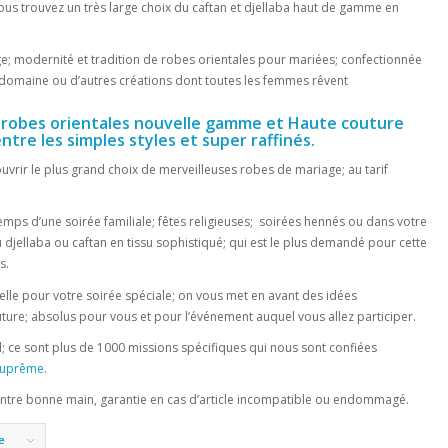
ous trouvez un très large choix du caftan et djellaba haut de gamme en
ige; modernité et tradition de robes orientales pour mariées; confectionnée
domaine ou d’autres créations dont toutes les femmes rêvent
s robes orientales nouvelle gamme et Haute couture
tre les simples styles et super raffinés.
uvrir le plus grand choix de merveilleuses robes de mariage; au tarif
temps d’une soirée familiale; fêtes religieuses; soirées hennés ou dans votre
 djellaba ou caftan en tissu sophistiqué; qui est le plus demandé pour cette
s.
belle pour votre soirée spéciale; on vous met en avant des idées
outure; absolus pour vous et pour l’événement auquel vous allez participer.
l; ce sont plus de 1000 missions spécifiques qui nous sont confiées
suprême
.
entre bonne main, garantie en cas d’article incompatible ou endommagé.
e