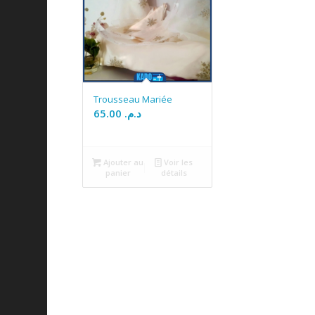
Trousseau Mariée
65.00
د.م.
Ajouter au
Voir les
panier
détails