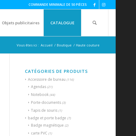
COMMANDE MINIMALE DE 50 PIÈCES
Objets publicitaires
CATALOGUE
Vous êtes ici :
Accueil
/
Boutique
/
Haute couture
CATÉGORIES DE PRODUITS
Accessoire de bureau
(116)
Agendas
(21)
Notebook
(44)
Porte-documents
(3)
Tapis de souris
(1)
badge et porte badge
(7)
Badge magnétique
(2)
carte PVC
(1)