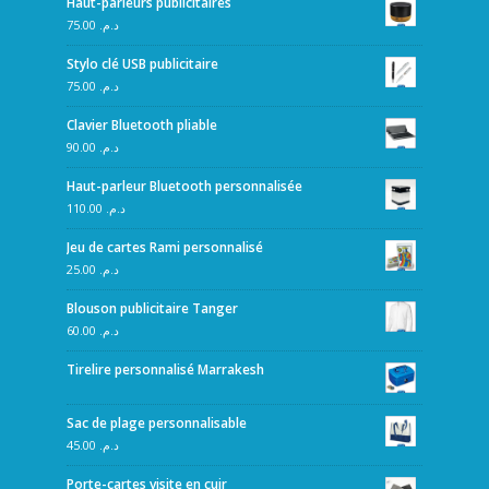
Haut-parleurs publicitaires
75.00
د.م.
Stylo clé USB publicitaire
75.00
د.م.
Clavier Bluetooth pliable
90.00
د.م.
Haut-parleur Bluetooth personnalisée
110.00
د.م.
Jeu de cartes Rami personnalisé
25.00
د.م.
Blouson publicitaire Tanger
60.00
د.م.
Tirelire personnalisé Marrakesh
Sac de plage personnalisable
45.00
د.م.
Porte-cartes visite en cuir