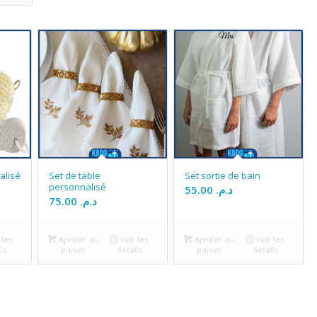
alisé
Set de table
Set sortie de bain
personnalisé
55.00
د.م.
75.00
د.م.
 les
Ajouter au
Voir les
Ajouter au
Voir les
ls
panier
détails
panier
détails