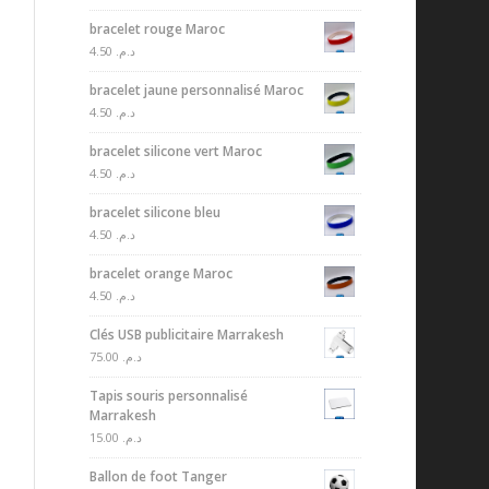
bracelet rouge Maroc
4.50
د.م.
bracelet jaune personnalisé Maroc
4.50
د.م.
bracelet silicone vert Maroc
4.50
د.م.
bracelet silicone bleu
4.50
د.م.
bracelet orange Maroc
4.50
د.م.
Clés USB publicitaire Marrakesh
75.00
د.م.
Tapis souris personnalisé
Marrakesh
15.00
د.م.
Ballon de foot Tanger