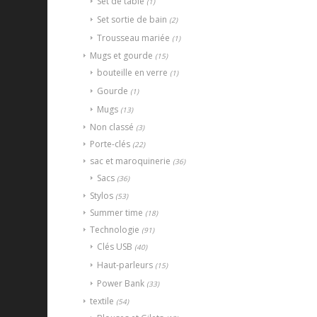
Set de table
(1)
Set sortie de bain
(2)
Trousseau mariée
(1)
Mugs et gourde
(15)
bouteille en verre
(1)
Gourde
(1)
Mugs
(13)
Non classé
(3)
Porte-clés
(22)
sac et maroquinerie
(36)
Sacs
(36)
Stylos
(53)
Summer time
(18)
Technologie
(91)
Clés USB
(40)
Haut-parleurs
(15)
Power Bank
(33)
textile
(54)