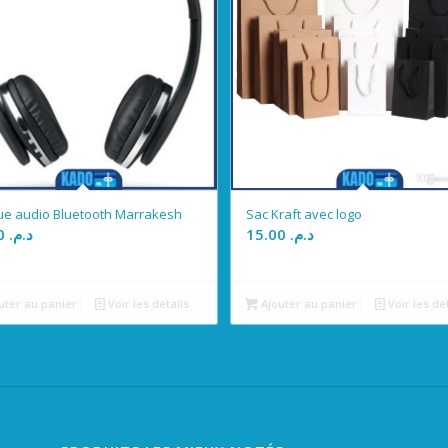
e audio Bluetooth Marrakesh
Sac Kraft avec logo
45.00
د.م.
15.00
د.م.
uter au panier
Voir les détails
Ajouter au panier
Voir les dé