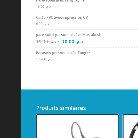
Pare-soleil avec sérigraphie
19.00
د.م.
Carte PVC avec impression UV
6.00
د.م.
pare soleil personnalisées Marrakesh
19.00
د.م.
10.00
د.م.
Parasols personnalisés Tanger
185.00
د.م.
Produits similaires