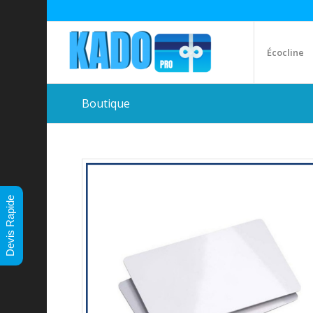
Écocline
Boutique
Devis Rapide