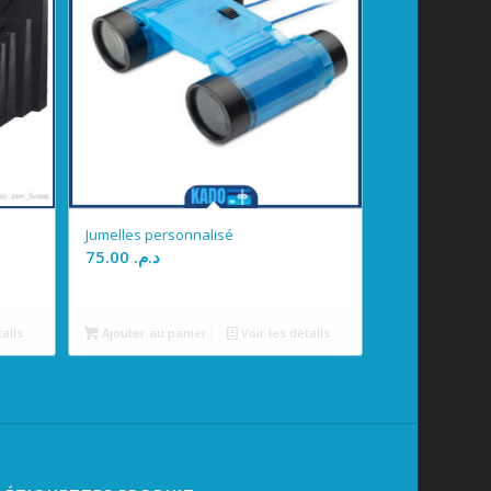
Jumelles personnalisé
75.00
د.م.
tails
Ajouter au panier
Voir les détails