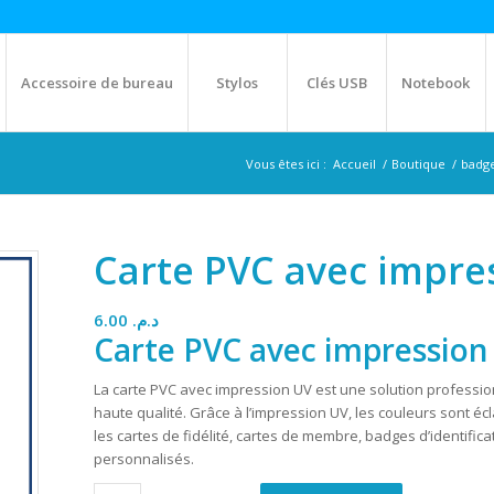
Accessoire de bureau
Stylos
Clés USB
Notebook
Vous êtes ici :
Accueil
/
Boutique
/
badge
Carte PVC avec impre
6.00
د.م.
Carte PVC avec impression
La carte PVC avec impression UV est une solution professio
haute qualité. Grâce à l’impression UV, les couleurs sont écl
les cartes de fidélité, cartes de membre, badges d’identific
personnalisés.