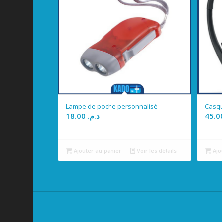
Lampe de poche personnalisé
Casqu
18.00
د.م.
Ajouter au panier
Voir les détails
Ajo