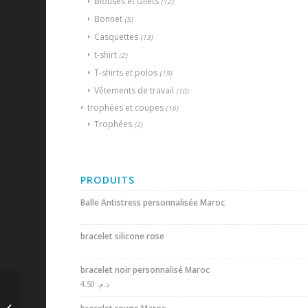
Blouses et Gilets
(12)
Bonnet
(5)
Casquettes
(13)
t-shirt
(2)
T-shirts et polos
(19)
Vêtements de travail
(10)
trophées et coupes
(16)
Trophées
(2)
PRODUITS
Balle Antistress personnalisée Maroc
bracelet silicone rose
bracelet noir personnalisé Maroc
4.50
د.م.
pare soleil
personnalisées