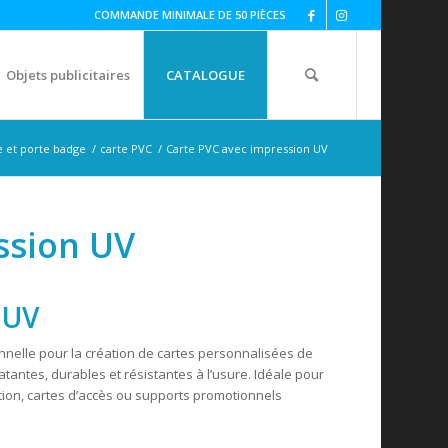
COMMANDE MINIMALE DE 50 PIÈCES
Objets publicitaires
CATALOGUE
 et porte badge
/
carte PVC
/
Carte PVC avec impression UV
ssion UV
 UV
nnelle pour la création de cartes personnalisées de
atantes, durables et résistantes à l’usure. Idéale pour
ation, cartes d’accès ou supports promotionnels