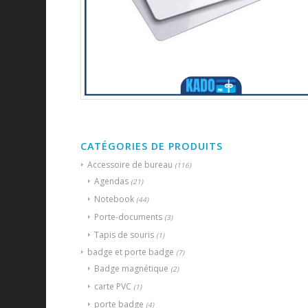
CATÉGORIES DE PRODUITS
Accessoire de bureau
(116)
Agendas
(21)
Notebook
(44)
Porte-documents
(3)
Tapis de souris
(1)
badge et porte badge
(7)
Badge magnétique
(2)
carte PVC
(1)
porte badge
(4)