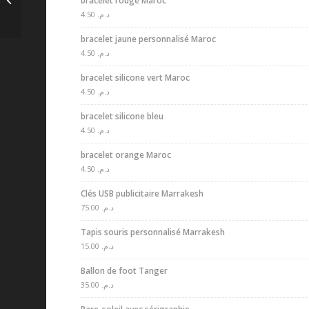
bracelet rouge Maroc
Marrakesh
4.50
د.م.
bracelet jaune personnalisé Maroc
4.50
د.م.
bracelet silicone vert Maroc
4.50
د.م.
bracelet silicone bleu
4.50
د.م.
bracelet orange Maroc
4.50
د.م.
Clés USB publicitaire Marrakesh
75.00
د.م.
Tapis souris personnalisé Marrakesh
15.00
د.م.
Ballon de foot Tanger
35.00
د.م.