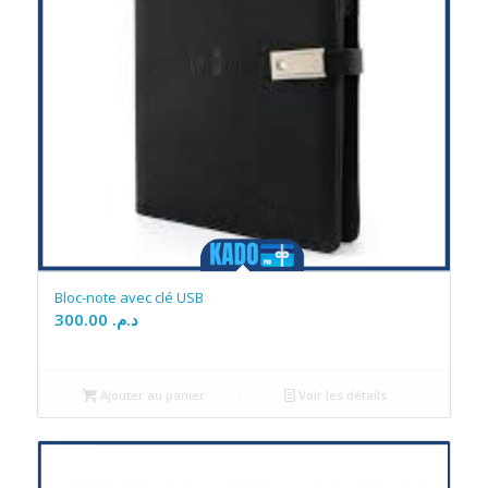
Bloc-note avec clé USB
300.00
د.م.
Ajouter au panier
Voir les détails