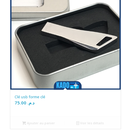
Clé usb forme clé
75.00
د.م.
Ajouter au panier
Voir les détails