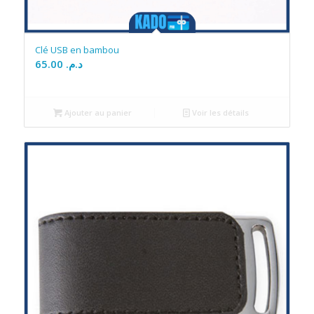
Clé USB en bambou
65.00
د.م.
Ajouter au panier
Voir les détails