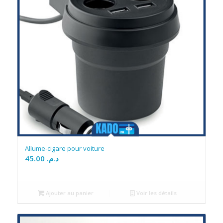
Allume-cigare pour voiture
45.00
د.م.
Ajouter au panier
Voir les détails