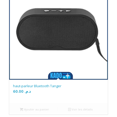
haut-parleur Bluetooth Tanger
60.00
د.م.
Ajouter au panier
Voir les détails