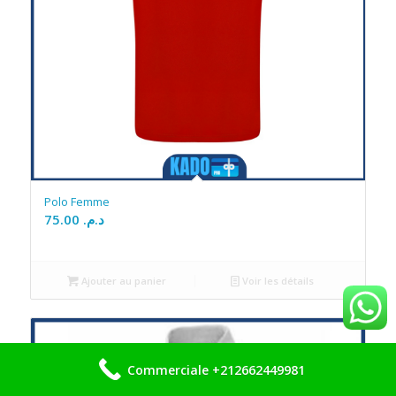
Polo Femme
75.00
د.م.
Ajouter au panier
Voir les détails
Commerciale +212662449981