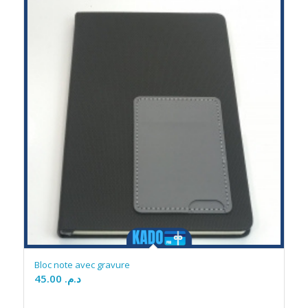
Bloc note avec gravure
45.00
د.م.