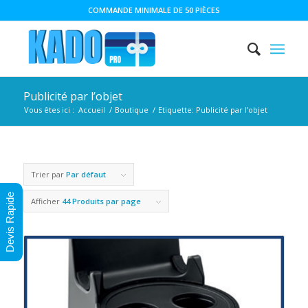
COMMANDE MINIMALE DE 50 PIÈCES
Publicité par l’objet
Vous êtes ici :
Accueil
/
Boutique
/
Etiquette: Publicité par l’objet
Trier par
Par défaut
Devis Rapide
Afficher
44 Produits par page