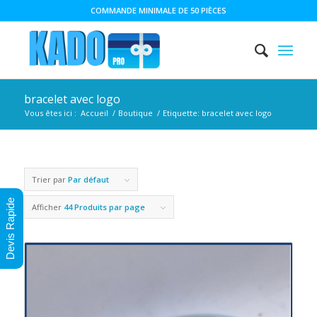
COMMANDE MINIMALE DE 50 PIÈCES
bracelet avec logo
Vous êtes ici :
Accueil
/
Boutique
/
Etiquette: bracelet avec logo
Trier par
Par défaut
Devis Rapide
Afficher
44 Produits par page