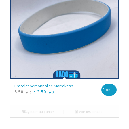
Bracelet personnalisé Marrakesh
Promo !
Le
Le
5.50
د.م.
3.50
د.م.
prix
prix
initial
actuel
était :
est :
Ajouter au panier
Voir les détails
د.م. 3.50.
د.م. 5.50.