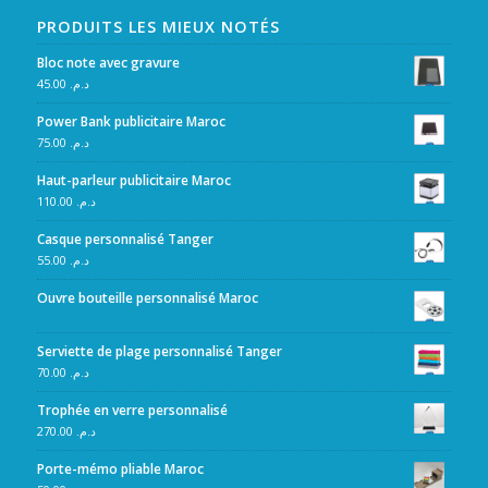
PRODUITS LES MIEUX NOTÉS
Bloc note avec gravure
45.00
د.م.
Power Bank publicitaire Maroc
75.00
د.م.
Haut-parleur publicitaire Maroc
110.00
د.م.
Casque personnalisé Tanger
55.00
د.م.
Ouvre bouteille personnalisé Maroc
Serviette de plage personnalisé Tanger
70.00
د.م.
Trophée en verre personnalisé
270.00
د.م.
Porte-mémo pliable Maroc