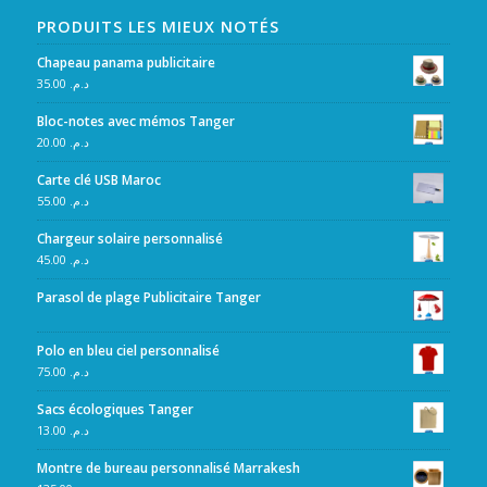
PRODUITS LES MIEUX NOTÉS
Chapeau panama publicitaire
35.00
د.م.
Bloc-notes avec mémos Tanger
20.00
د.م.
Carte clé USB Maroc
55.00
د.م.
Chargeur solaire personnalisé
45.00
د.م.
Parasol de plage Publicitaire Tanger
Polo en bleu ciel personnalisé
75.00
د.م.
Sacs écologiques Tanger
13.00
د.م.
Montre de bureau personnalisé Marrakesh