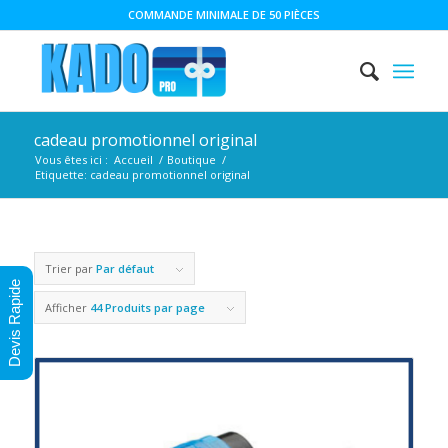
COMMANDE MINIMALE DE 50 PIÈCES
cadeau promotionnel original
Vous êtes ici :
Accueil
/
Boutique
/
Etiquette: cadeau promotionnel original
Trier par
Par défaut
Devis Rapide
Afficher
44 Produits par page