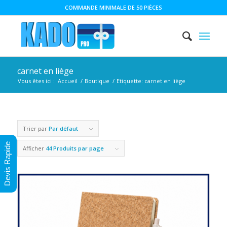
COMMANDE MINIMALE DE 50 PIÈCES
carnet en liège
Vous êtes ici :
Accueil
/
Boutique
/
Etiquette: carnet en liège
Trier par
Par défaut
Devis Rapide
Afficher
44 Produits par page