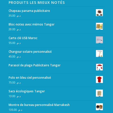
PRODUITS LES MIEUX NOTÉS
Chapeau panama publicitaire
35.00
د.م.
Bloc-notes avec mémos Tanger
20.00
د.م.
Carte clé USB Maroc
55.00
د.م.
Chargeur solaire personnalisé
45.00
د.م.
Parasol de plage Publicitaire Tanger
Polo en bleu ciel personnalisé
75.00
د.م.
Sacs écologiques Tanger
13.00
د.م.
Montre de bureau personnalisé Marrakesh
135.00
د.م.