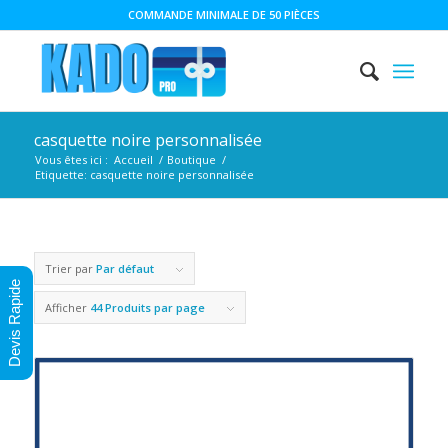
COMMANDE MINIMALE DE 50 PIÈCES
casquette noire personnalisée
Vous êtes ici :
Accueil
/
Boutique
/
Etiquette: casquette noire personnalisée
Trier par
Par défaut
Devis Rapide
Afficher
44 Produits par page