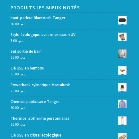
PRODUITS LES MIEUX NOTÉS
haut-parleur Bluetooth Tanger
60.00
د.م.
Stylo écologique avec impression UV
3.00
د.م.
Set sortie de bain
55.00
د.م.
Clé USB en bambou
65.00
د.م.
Powerbank cylindrique Marrakesh
75.00
د.م.
Chemise publicitaire Tanger
60.00
د.م.
Thermos isotherme personnalisé
65.00
د.م.
Clé USB en cristal écologique