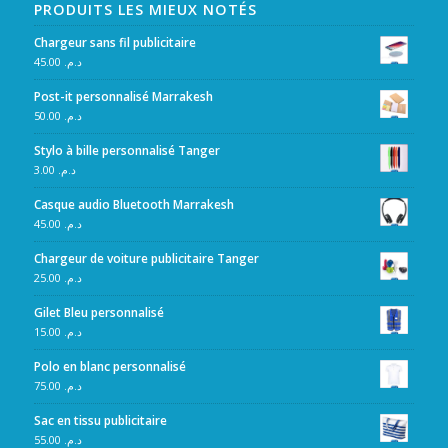
PRODUITS LES MIEUX NOTÉS
Chargeur sans fil publicitaire
45.00
د.م.
Post-it personnalisé Marrakesh
50.00
د.م.
Stylo à bille personnalisé Tanger
3.00
د.م.
Casque audio Bluetooth Marrakesh
45.00
د.م.
Chargeur de voiture publicitaire Tanger
25.00
د.م.
Gilet Bleu personnalisé
15.00
د.م.
Polo en blanc personnalisé
75.00
د.م.
Sac en tissu publicitaire
55.00
د.م.