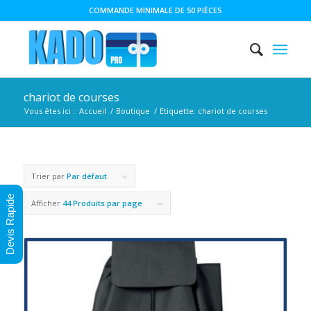
COMMANDE MINIMALE DE 50 PIÈCES
chariot de courses
Vous êtes ici :
Accueil
/
Boutique
/
Etiquette: chariot de courses
Trier par
Par défaut
Devis Rapide
Afficher
44 Produits par page