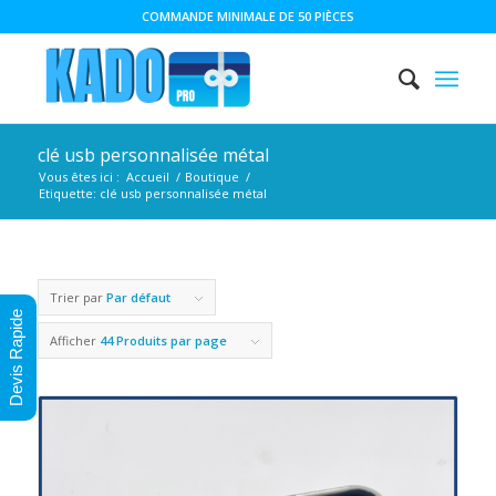
COMMANDE MINIMALE DE 50 PIÈCES
clé usb personnalisée métal
Vous êtes ici :
Accueil
/
Boutique
/
Etiquette: clé usb personnalisée métal
Trier par
Par défaut
Devis Rapide
Afficher
44 Produits par page