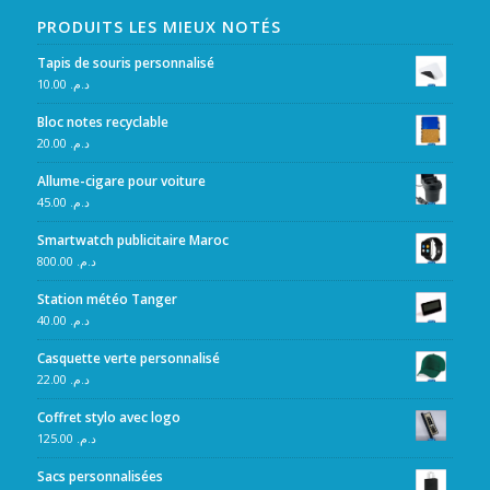
PRODUITS LES MIEUX NOTÉS
Tapis de souris personnalisé
10.00
د.م.
Bloc notes recyclable
20.00
د.م.
Allume-cigare pour voiture
45.00
د.م.
Smartwatch publicitaire Maroc
800.00
د.م.
Station météo Tanger
40.00
د.م.
Casquette verte personnalisé
22.00
د.م.
Coffret stylo avec logo
125.00
د.م.
Sacs personnalisées