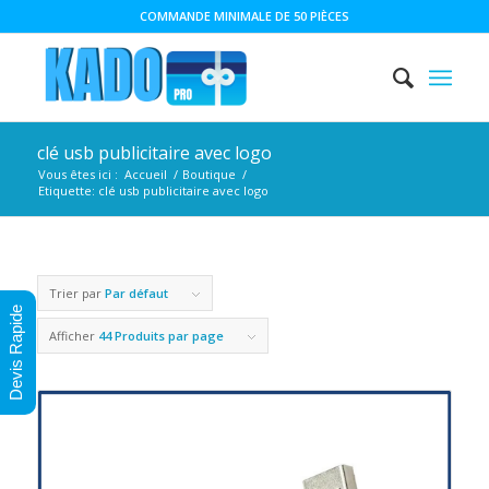
COMMANDE MINIMALE DE 50 PIÈCES
clé usb publicitaire avec logo
Vous êtes ici :
Accueil
/
Boutique
/
Etiquette: clé usb publicitaire avec logo
Trier par
Par défaut
Devis Rapide
Afficher
44 Produits par page