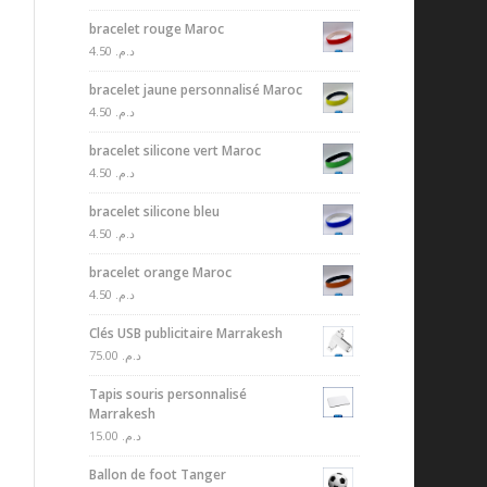
bracelet rouge Maroc
4.50
د.م.
bracelet jaune personnalisé Maroc
4.50
د.م.
bracelet silicone vert Maroc
4.50
د.م.
bracelet silicone bleu
4.50
د.م.
bracelet orange Maroc
4.50
د.م.
Clés USB publicitaire Marrakesh
75.00
د.م.
Tapis souris personnalisé
Marrakesh
15.00
د.م.
Ballon de foot Tanger