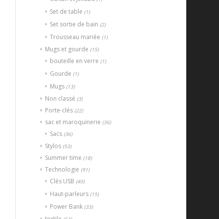
Set de table
(1)
Set sortie de bain
(2)
Trousseau mariée
(1)
Mugs et gourde
(15)
bouteille en verre
(1)
Gourde
(1)
Mugs
(13)
Non classé
(3)
Porte-clés
(22)
sac et maroquinerie
(36)
Sacs
(36)
Stylos
(53)
Summer time
(18)
Technologie
(91)
Clés USB
(40)
Haut-parleurs
(15)
Power Bank
(33)
textile