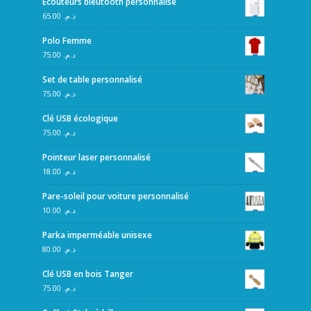
Écouteurs bleutooth personnalisé
65.00
د.م.
Polo Femme
75.00
د.م.
Set de table personnalisé
75.00
د.م.
Clé USB écologique
75.00
د.م.
Pointeur laser personnalisé
18.00
د.م.
Pare-soleil pour voiture personnalisé
10.00
د.م.
Parka imperméable unisexe
80.00
د.م.
Clé USB en bois Tanger
75.00
د.م.