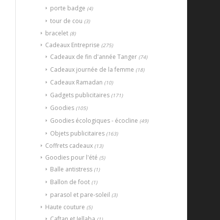
porte badge
(4)
tour de cou
(3)
bracelet
(8)
Cadeaux Entreprise
(275)
Cadeaux de fin d'année Tanger
(74)
Cadeaux journée de la femme
(18)
Cadeaux Ramadan
(10)
Gadgets publicitaires
(171)
Goodies
(105)
Goodies écologiques - écocline
(49)
Objets publicitaires
(163)
Coffrets cadeaux
(13)
Goodies pour l'été
(5)
Balle antistress
(1)
Ballon de foot
(1)
parasol et pare-soleil
(3)
Haute couture
(5)
Caftan et Jellaba
(1)