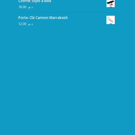
Coffret Stylo à bille
18.00
د.م.
Porte-Clé Camion Marrakesh
12.00
د.م.