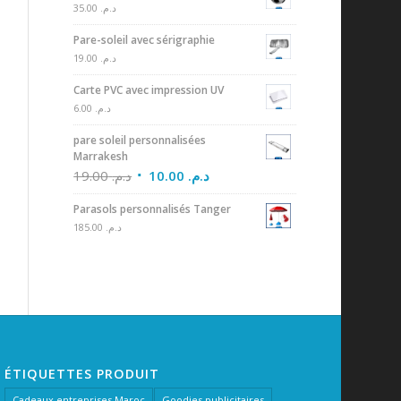
35.00
د.م.
Pare-soleil avec sérigraphie
19.00
د.م.
Carte PVC avec impression UV
6.00
د.م.
pare soleil personnalisées
Marrakesh
19.00
د.م.
10.00
د.م.
Parasols personnalisés Tanger
185.00
د.م.
ÉTIQUETTES PRODUIT
Cadeaux entreprises Maroc
Goodies publicitaires