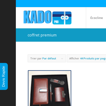
Écocline
coffret premium
Trier par
Par défaut
Afficher
44 Produits par pag
Devis Rapide