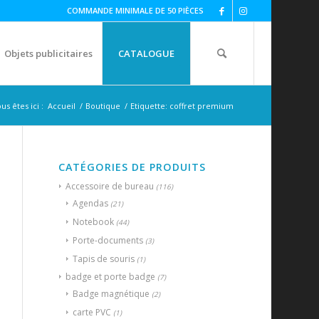
COMMANDE MINIMALE DE 50 PIÈCES
Objets publicitaires
CATALOGUE
us êtes ici :
Accueil
/
Boutique
/
Etiquette: coffret premium
CATÉGORIES DE PRODUITS
Accessoire de bureau
(116)
Agendas
(21)
Notebook
(44)
Porte-documents
(3)
Tapis de souris
(1)
badge et porte badge
(7)
Badge magnétique
(2)
carte PVC
(1)