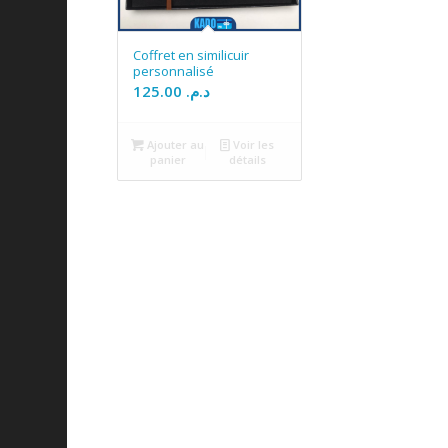
Coffret en similicuir
personnalisé
125.00
د.م.
Ajouter au
Voir les
panier
détails