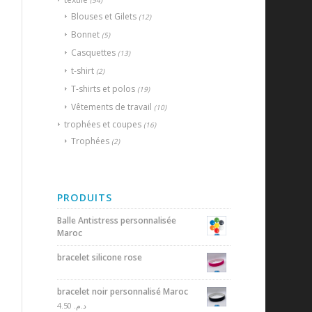
(54)
Blouses et Gilets
(12)
Bonnet
(5)
Casquettes
(13)
t-shirt
(2)
T-shirts et polos
(19)
Vêtements de travail
(10)
trophées et coupes
(16)
Trophées
(2)
PRODUITS
Balle Antistress personnalisée
Maroc
bracelet silicone rose
bracelet noir personnalisé Maroc
4.50
د.م.