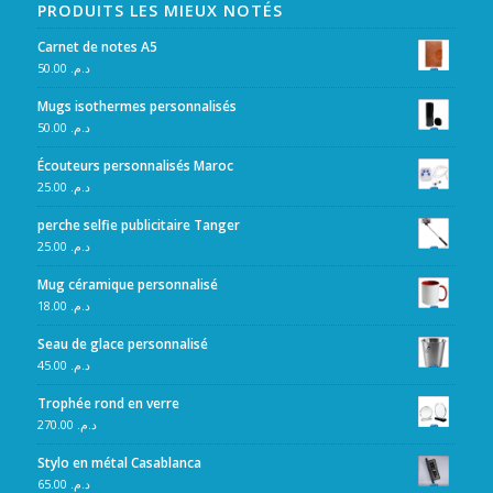
PRODUITS LES MIEUX NOTÉS
Carnet de notes A5
50.00
د.م.
Mugs isothermes personnalisés
50.00
د.م.
Écouteurs personnalisés Maroc
25.00
د.م.
perche selfie publicitaire Tanger
25.00
د.م.
Mug céramique personnalisé
18.00
د.م.
Seau de glace personnalisé
45.00
د.م.
Trophée rond en verre
270.00
د.م.
Stylo en métal Casablanca
65.00
د.م.