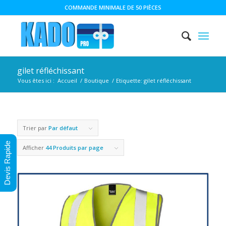
COMMANDE MINIMALE DE 50 PIÈCES
gilet réfléchissant
Vous êtes ici :
Accueil
/
Boutique
/
Etiquette: gilet réfléchissant
Trier par
Par défaut
Devis Rapide
Afficher
44 Produits par page