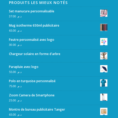
PRODUITS LES MIEUX NOTÉS
Set manucure personnalisable
37.00
د.م.
Mug isotherme 650ml publicitaire
65.00
د.م.
Feutre personnalisé avec logo
30.00
د.م.
Chargeur solaire en forme d'arbre
Parapluie avec logo
55.00
د.م.
Polo en turquoise personnalisé
75.00
د.م.
Zoom Camera de Smartphone
25.00
د.م.
Montre de bureau publicitaire Tanger
65.00
د.م.