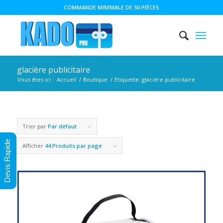
COMMANDE MINIMALE DE 50 PIÈCES
glacière publicitaire
Vous êtes ici :
Accueil
/
Boutique
/
Etiquette: glacière publicitaire
Trier par
Par défaut
Devis Rapide
Afficher
44 Produits par page