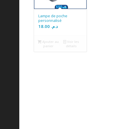
Lampe de poche
personnalisé
18.00
د.م.
Ajouter au
Voir les
panier
détails