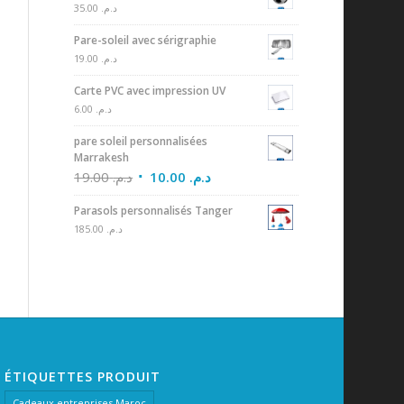
35.00
د.م.
Pare-soleil avec sérigraphie
19.00
د.م.
Carte PVC avec impression UV
6.00
د.م.
pare soleil personnalisées
Marrakesh
19.00
د.م.
10.00
د.م.
Parasols personnalisés Tanger
185.00
د.م.
ÉTIQUETTES PRODUIT
Cadeaux entreprises Maroc