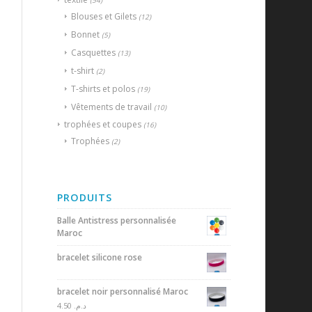
(54)
Blouses et Gilets
(12)
Bonnet
(5)
Casquettes
(13)
t-shirt
(2)
T-shirts et polos
(19)
Vêtements de travail
(10)
trophées et coupes
(16)
Trophées
(2)
PRODUITS
Balle Antistress personnalisée
Maroc
bracelet silicone rose
bracelet noir personnalisé Maroc
4.50
د.م.