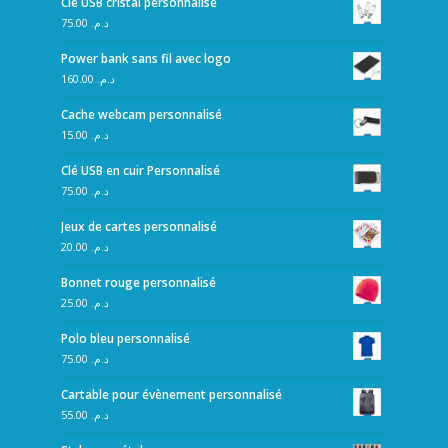
Clé USB cristal personnalisé
75.00
د.م.
Power bank sans fil avec logo
160.00
د.م.
Cache webcam personnalisé
15.00
د.م.
Clé USB en cuir Personnalisé
75.00
د.م.
Jeux de cartes personnalisé
20.00
د.م.
Bonnet rouge personnalisé
25.00
د.م.
Polo bleu personnalisé
75.00
د.م.
Cartable pour évènement personnalisé
55.00
د.م.