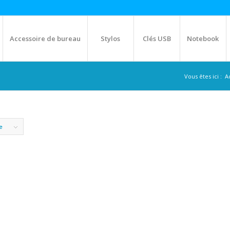
Accessoire de bureau
Stylos
Clés USB
Notebook
Vous êtes ici :
A
e