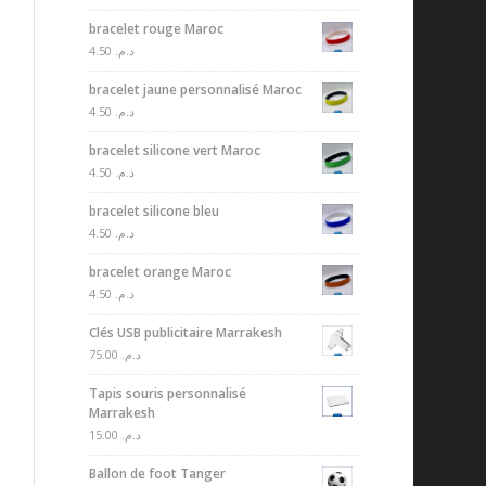
bracelet rouge Maroc
4.50
د.م.
bracelet jaune personnalisé Maroc
4.50
د.م.
bracelet silicone vert Maroc
4.50
د.م.
bracelet silicone bleu
4.50
د.م.
bracelet orange Maroc
4.50
د.م.
Clés USB publicitaire Marrakesh
75.00
د.م.
Tapis souris personnalisé
Marrakesh
15.00
د.م.
Ballon de foot Tanger