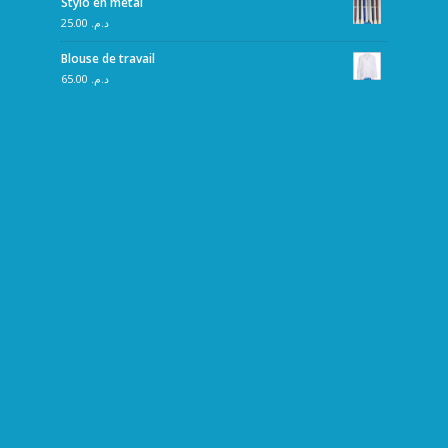
Stylo en métal
25.00
د.م.
Blouse de travail
65.00
د.م.