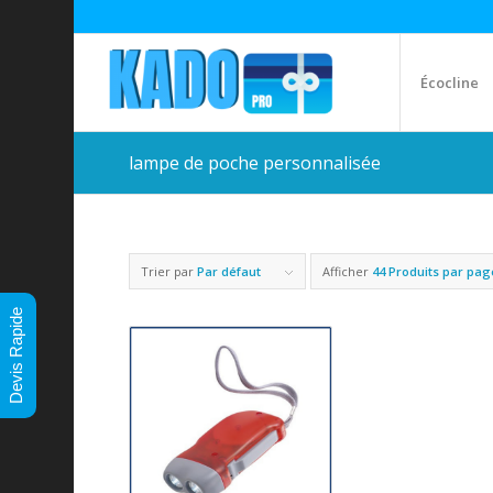
Écocline
lampe de poche personnalisée
Trier par
Par défaut
Afficher
44 Produits par pag
Devis Rapide