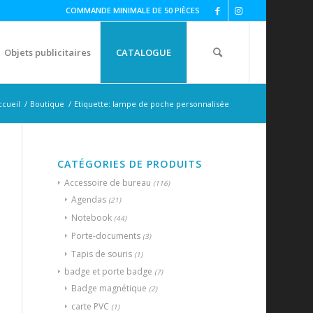
COMMANDE MINIMALE DE 50 PIÈCES
Objets publicitaires
CATALOGUE
ccueil
/
Boutique
/
Etiquette: lampe de poche personnalisée
CATÉGORIES DE PRODUITS
Accessoire de bureau
(116)
Agendas
(21)
Notebook
(44)
Porte-documents
(3)
Tapis de souris
(1)
badge et porte badge
(7)
Badge magnétique
(2)
carte PVC
(1)