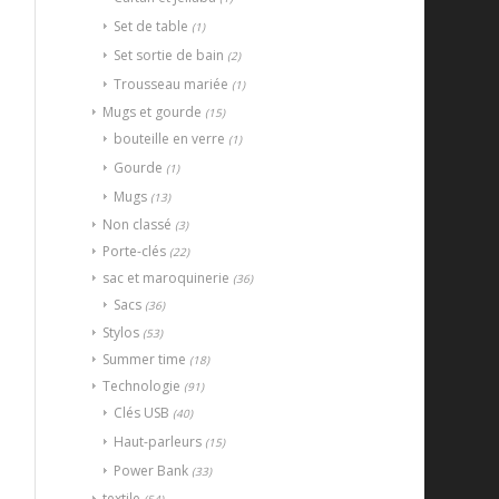
Set de table
(1)
Set sortie de bain
(2)
Trousseau mariée
(1)
Mugs et gourde
(15)
bouteille en verre
(1)
Gourde
(1)
Mugs
(13)
Non classé
(3)
Porte-clés
(22)
sac et maroquinerie
(36)
Sacs
(36)
Stylos
(53)
Summer time
(18)
Technologie
(91)
Clés USB
(40)
Haut-parleurs
(15)
Power Bank
(33)
textile