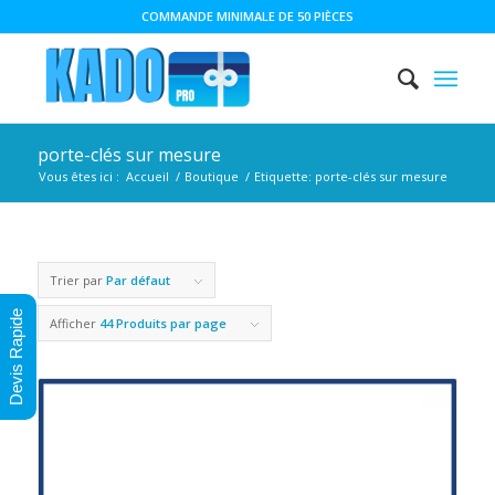
COMMANDE MINIMALE DE 50 PIÈCES
porte-clés sur mesure
Vous êtes ici :
Accueil
/
Boutique
/
Etiquette: porte-clés sur mesure
Trier par
Par défaut
Devis Rapide
Afficher
44 Produits par page