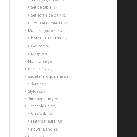
Set de table
(1)
Set sortie de bain
(2)
Trousseau mariée
(1)
Mugs et gourde
(15)
bouteille en verre
(1)
Gourde
(1)
Mugs
(13)
Non classé
(3)
Porte-clés
(22)
sac et maroquinerie
(36)
Sacs
(36)
Stylos
(53)
Summer time
(18)
Technologie
(91)
Clés USB
(40)
Haut-parleurs
(15)
Power Bank
(33)
textile