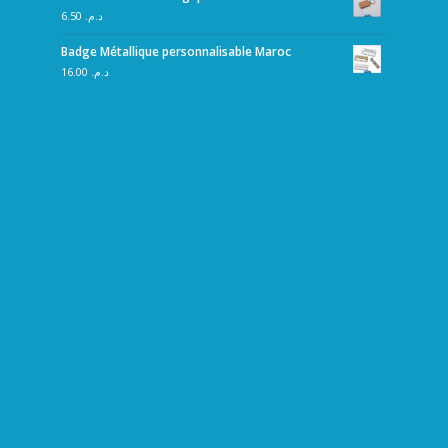
6.50
د.م.
Badge Métallique personnalisable Maroc
16.00
د.م.