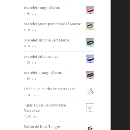
bracelet rouge Maroc
4.50
د.م.
bracelet jaune personnalisé Maroc
4.50
د.م.
bracelet silicone vert Maroc
4.50
د.م.
bracelet silicone bleu
4.50
د.م.
bracelet orange Maroc
4.50
د.م.
Clés USB publicitaire Marrakesh
75.00
د.م.
Tapis souris personnalisé
Marrakesh
15.00
د.م.
Ballon de foot Tanger