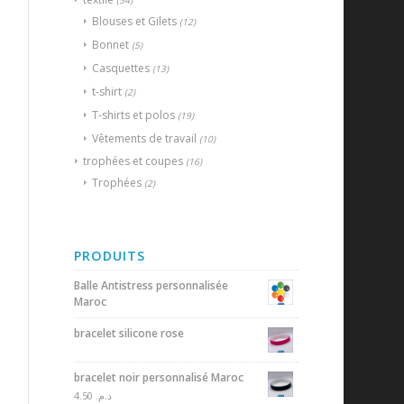
(54)
Blouses et Gilets
(12)
Bonnet
(5)
Casquettes
(13)
t-shirt
(2)
T-shirts et polos
(19)
Vêtements de travail
(10)
trophées et coupes
(16)
Trophées
(2)
PRODUITS
Balle Antistress personnalisée
Maroc
bracelet silicone rose
bracelet noir personnalisé Maroc
4.50
د.م.