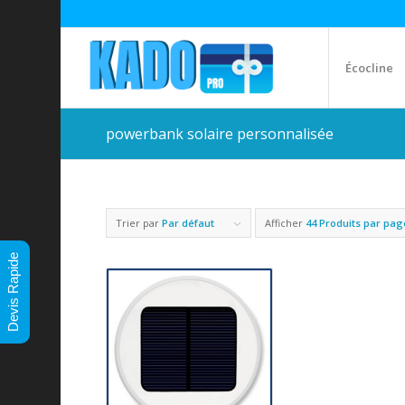
Écocline
powerbank solaire personnalisée
Trier par
Par défaut
Afficher
44 Produits par pag
Devis Rapide