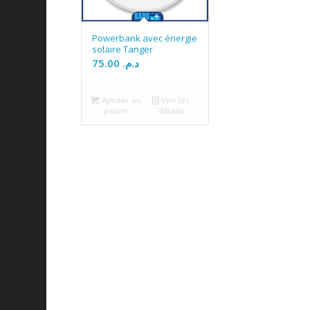
Powerbank avec énergie
solaire Tanger
75.00
د.م.
Ajouter au
Voir les
panier
détails