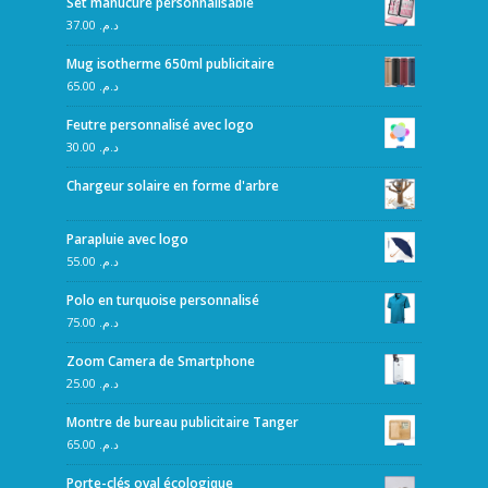
Set manucure personnalisable
37.00
د.م.
Mug isotherme 650ml publicitaire
65.00
د.م.
Feutre personnalisé avec logo
30.00
د.م.
Chargeur solaire en forme d'arbre
Parapluie avec logo
55.00
د.م.
Polo en turquoise personnalisé
75.00
د.م.
Zoom Camera de Smartphone
25.00
د.م.
Montre de bureau publicitaire Tanger
65.00
د.م.
Porte-clés oval écologique