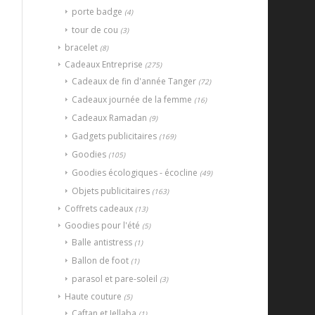
porte badge
(4)
tour de cou
(3)
bracelet
(8)
Cadeaux Entreprise
(275)
Cadeaux de fin d'année Tanger
(72)
Cadeaux journée de la femme
(16)
Cadeaux Ramadan
(9)
Gadgets publicitaires
(169)
Goodies
(105)
Goodies écologiques - écocline
(49)
Objets publicitaires
(163)
Coffrets cadeaux
(13)
Goodies pour l'été
(5)
Balle antistress
(1)
Ballon de foot
(1)
parasol et pare-soleil
(3)
Haute couture
(5)
Caftan et Jellaba
(1)