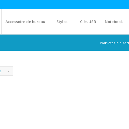
Accessoire de bureau
Stylos
Clés USB
Notebook
Vous êtes ici :
Acc
e