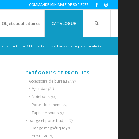
COMMANDE MINIMALE DE 50 PIÈCES
Objets publicitaires
CATALOGUE
ueil
/
Boutique
/
Etiquette: powerbank solaire personnalisée
CATÉGORIES DE PRODUITS
Accessoire de bureau
(116)
Agendas
(21)
Notebook
(44)
Porte-documents
(3)
Tapis de souris
(1)
badge et porte badge
(7)
Badge magnétique
(2)
carte PVC
(1)