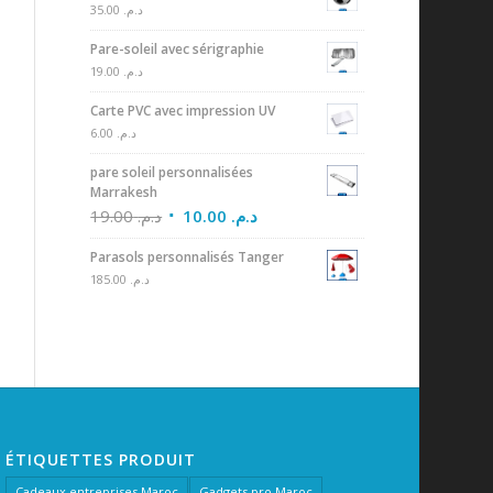
35.00
د.م.
Pare-soleil avec sérigraphie
19.00
د.م.
Carte PVC avec impression UV
6.00
د.م.
pare soleil personnalisées
Marrakesh
19.00
د.م.
10.00
د.م.
Parasols personnalisés Tanger
185.00
د.م.
ÉTIQUETTES PRODUIT
Cadeaux entreprises Maroc
Gadgets pro Maroc