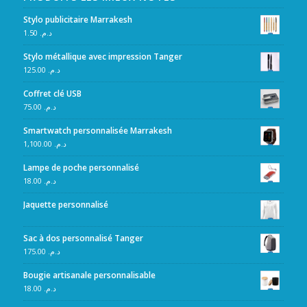
Stylo publicitaire Marrakesh
1.50
د.م.
Stylo métallique avec impression Tanger
125.00
د.م.
Coffret clé USB
75.00
د.م.
Smartwatch personnalisée Marrakesh
1,100.00
د.م.
Lampe de poche personnalisé
18.00
د.م.
Jaquette personnalisé
Sac à dos personnalisé Tanger
175.00
د.م.
Bougie artisanale personnalisable
18.00
د.م.