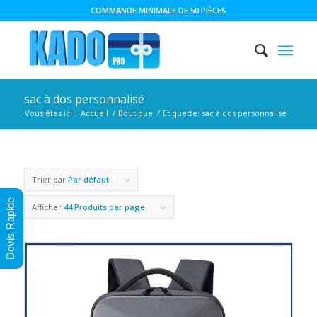
COMMANDE MINIMALE DE 50 PIÈCES
sac à dos personnalisé
Vous êtes ici :
Accueil
/
Boutique
/
Etiquette: sac à dos personnalisé
Trier par
Par défaut
Devis Rapide
Afficher
44 Produits par page