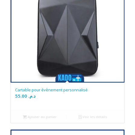
Cartable pour évènement personnalisé
55.00
د.م.
Ajouter au panier
Voir les détails