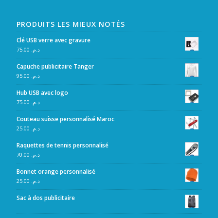
PRODUITS LES MIEUX NOTÉS
Clé USB verre avec gravure
75.00
د.م.
Capuche publicitaire Tanger
95.00
د.م.
Hub USB avec logo
75.00
د.م.
Couteau suisse personnalisé Maroc
25.00
د.م.
Raquettes de tennis personnalisé
70.00
د.م.
Bonnet orange personnalisé
25.00
د.م.
Sac à dos publicitaire