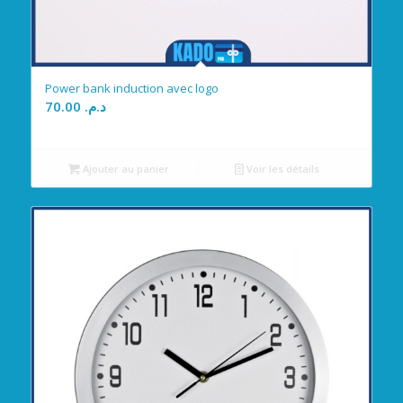
Power bank induction avec logo
70.00
د.م.
Ajouter au panier
Voir les détails