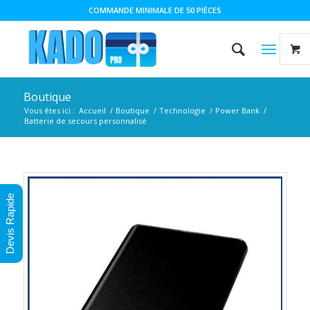
COMMANDE MINIMALE DE 50 PIÈCES
Boutique
Vous êtes ici :
Accueil
/
Boutique
/
Technologie
/
Power Bank
/
Batterie de secours personnalisé
Devis Rapide