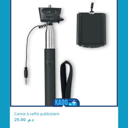
Canne à selfie publicitaire
25.00
د.م.