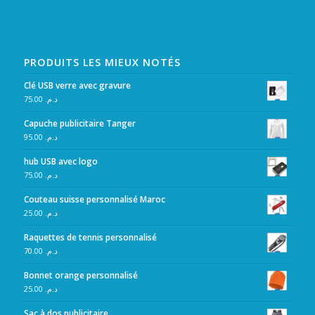
PRODUITS LES MIEUX NOTÉS
Clé USB verre avec gravure
75.00
د.م.
Capuche publicitaire Tanger
95.00
د.م.
hub USB avec logo
75.00
د.م.
Couteau suisse personnalisé Maroc
25.00
د.م.
Raquettes de tennis personnalisé
70.00
د.م.
Bonnet orange personnalisé
25.00
د.م.
Sac à dos publicitaire