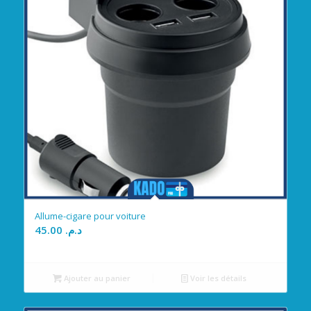
Allume-cigare pour voiture
45.00
د.م.
Ajouter au panier
Voir les détails