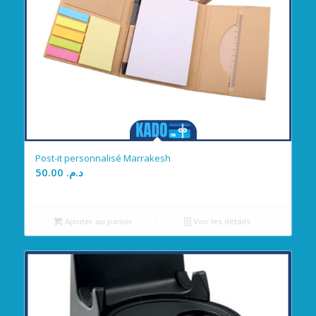
Post-it personnalisé Marrakesh
50.00
د.م.
Ajouter au panier
Voir les détails