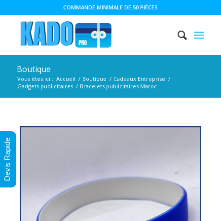
COMMANDE MINIMALE DE 50 PIÈCES
Boutique
Vous êtes ici :
Accueil
/
Boutique
/
Cadeaux Entreprise
/
Gadgets publicitaires
/
Bracelets publicitaires Maroc
Devis Rapide