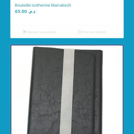
Bouteille isotherme Marrakesh
65.00
د.م.
Ajouter au panier
Voir les détails