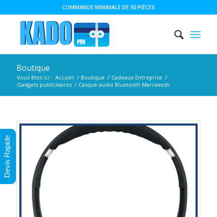
COMMANDE MINIMALE DE 50 PIÈCES
Boutique
Vous êtes ici :
Accueil
/
Boutique
/
Cadeaux Entreprise
/
Gadgets publicitaires
/
Casque audio Bluetooth Marrakesh
Devis Rapide