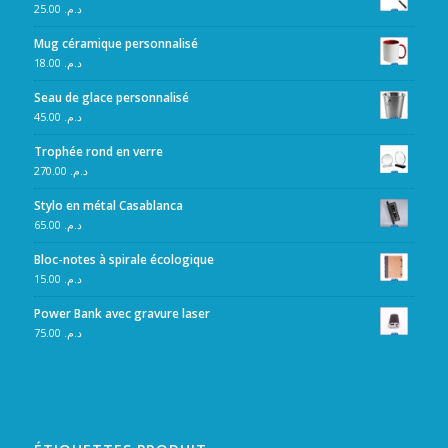
25.00
د.م.
Mug céramique personnalisé
18.00
د.م.
Seau de glace personnalisé
45.00
د.م.
Trophée rond en verre
270.00
د.م.
Stylo en métal Casablanca
65.00
د.م.
Bloc-notes à spirale écologique
15.00
د.م.
Power Bank avec gravure laser
75.00
د.م.