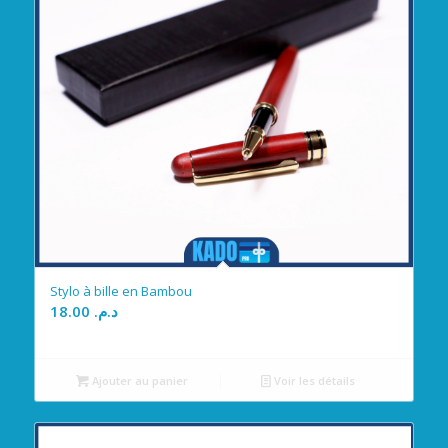
Stylo à bille en Bambou
18.00
د.م.
Ajouter au panier
Voir les détails