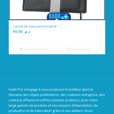
Carnet de luxe personnalisé
95.00
د.م.
Ajouter au panier
Voir les détails
Kado Pro s’engage à vous proposer le meilleur dans le
domaine des objets publicitaires, des cadeaux entreprise, des
cadeaux affaires et coffret cadeaux au Maroc, avec notre
large gamme de produits et nos moyens d’importation, de
production et de fabrication grâce à nos ateliers. Nous