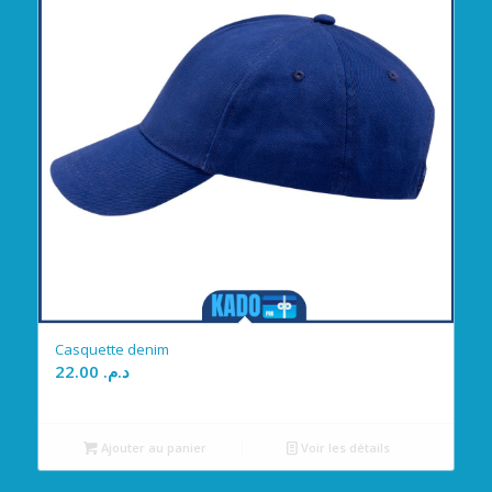
Casquette denim
22.00
د.م.
Ajouter au panier
Voir les détails