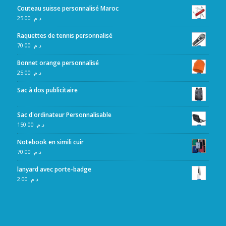
Couteau suisse personnalisé Maroc
25.00
د.م.
Raquettes de tennis personnalisé
70.00
د.م.
Bonnet orange personnalisé
25.00
د.م.
Sac à dos publicitaire
Sac d'ordinateur Personnalisable
150.00
د.م.
Notebook en simili cuir
70.00
د.م.
lanyard avec porte-badge
2.00
د.م.