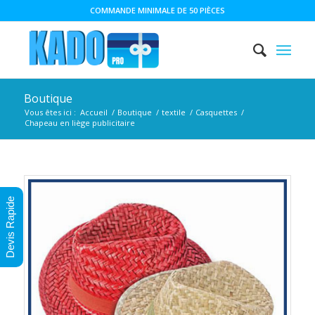
COMMANDE MINIMALE DE 50 PIÈCES
Boutique
Vous êtes ici :
Accueil
/
Boutique
/
textile
/
Casquettes
/
Chapeau en liège publicitaire
Devis Rapide