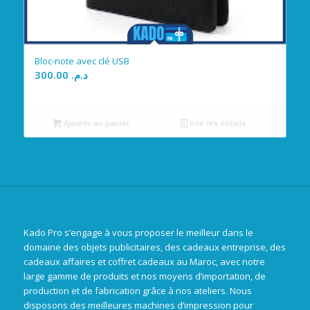
Bloc-note avec clé USB
300.00
د.م.
Ajouter au panier
Voir les détails
Kado Pro s’engage à vous proposer le meilleur dans le
domaine des objets publicitaires, des cadeaux entreprise, des
cadeaux affaires et coffret cadeaux au Maroc, avec notre
large gamme de produits et nos moyens d’importation, de
production et de fabrication grâce à nos ateliers. Nous
disposons des meilleures machines d’impression pour