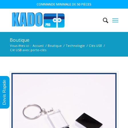
COMMANDE MINIMALE DE 50 PIÈCES
Boutique
Vous êtes ici :
Accueil
/
Boutique
/
Technologie
/
Clés USB
/
Clé USB avec porte-clés
Devis Rapide