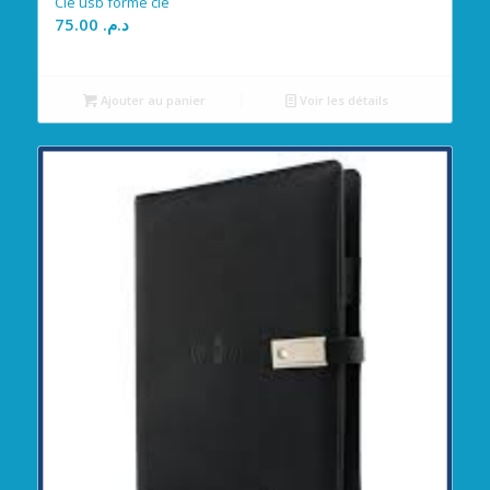
Clé usb forme clé
75.00
د.م.
Ajouter au panier
Voir les détails