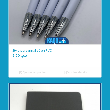
Stylo personnalisé en PVC
2.50
د.م.
Ajouter au panier
Voir les détails