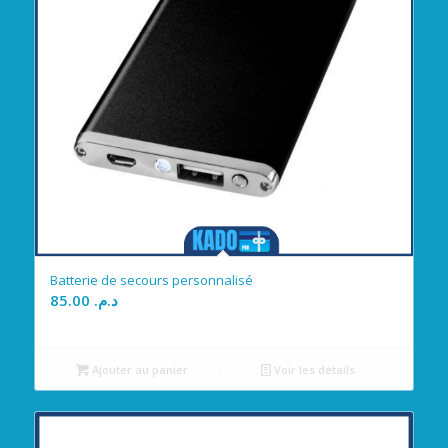
Batterie de secours personnalisé
85.00
د.م.
Ajouter au panier
Voir les détails