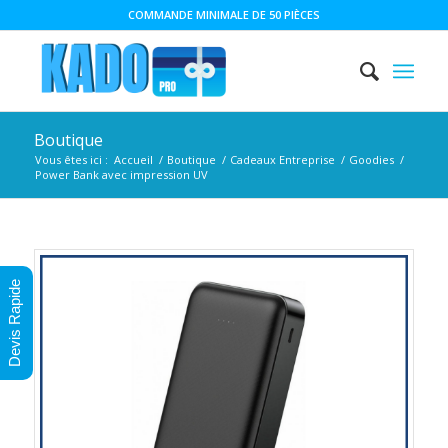
COMMANDE MINIMALE DE 50 PIÈCES
Boutique
Vous êtes ici :
Accueil
/
Boutique
/
Cadeaux Entreprise
/
Goodies
/
Power Bank avec impression UV
Devis Rapide