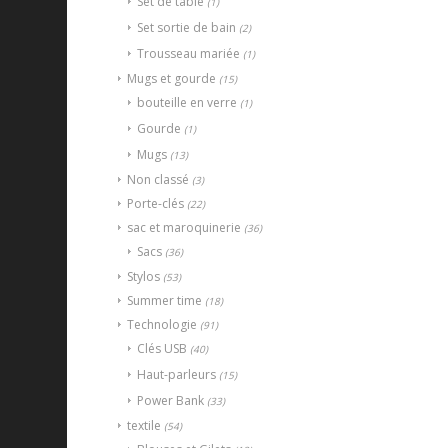
Set de table
(1)
Set sortie de bain
(2)
Trousseau mariée
(1)
Mugs et gourde
(15)
bouteille en verre
(1)
Gourde
(1)
Mugs
(13)
Non classé
(3)
Porte-clés
(22)
sac et maroquinerie
(36)
Sacs
(36)
Stylos
(53)
Summer time
(18)
Technologie
(91)
Clés USB
(40)
Haut-parleurs
(15)
Power Bank
(33)
textile
(54)