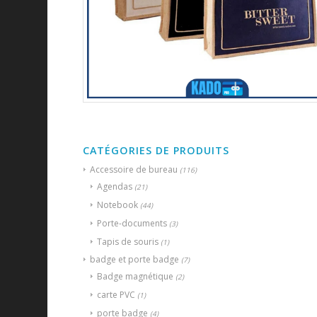
CATÉGORIES DE PRODUITS
Accessoire de bureau
(116)
Agendas
(21)
Notebook
(44)
Porte-documents
(3)
Tapis de souris
(1)
badge et porte badge
(7)
Badge magnétique
(2)
carte PVC
(1)
porte badge
(4)