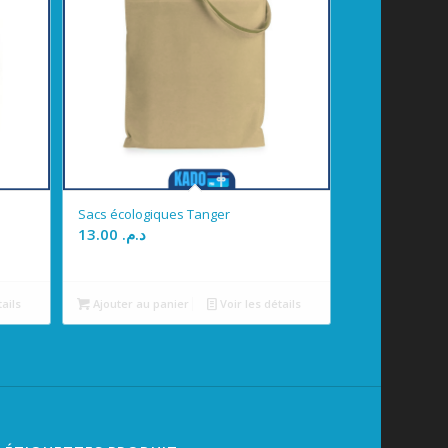
Sacs écologiques Tanger
13.00
د.م.
tails
Ajouter au panier
Voir les détails