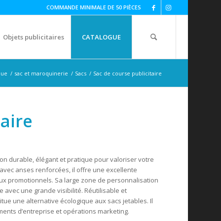
COMMANDE MINIMALE DE 50 PIÈCES
Objets publicitaires
CATALOGUE
que
/
sac et maroquinerie
/
Sacs
/
Sac de course publicitaire
taire
on durable, élégant et pratique pour valoriser votre
 avec anses renforcées, il offre une excellente
ux promotionnels. Sa large zone de personnalisation
 avec une grande visibilité. Réutilisable et
ue une alternative écologique aux sacs jetables. Il
ments d’entreprise et opérations marketing.