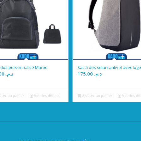
 dos personnalisé Maroc
Sac à dos smart antivol avec logo
175.00
د.م.
175.00
د.م.
uter au panier
Voir les détails
Ajouter au panier
Voir les dé