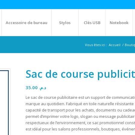
Accessoire de bureau
Stylos
Clés USB
Notebook
Vous êtes ici :
Accueil
/
Bouti
Sac de course publici
35.00
د.م.
Le sac de course publicitaire est un support de communicati
marque au quotidien. Fabriqué en toile naturelle résistante
capacité de transport pour les achats, documents ou cadea
permet d’imprimer votre logo, slogan ou message publicitaire
respectueux de l’environnement, ce sac promotionnel constit
est idéal pour les salons professionnels, boutiques, événe