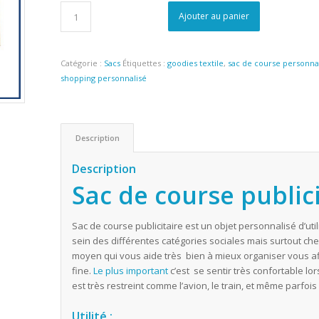
Ajouter au panier
Catégorie :
Sacs
Étiquettes :
goodies textile
,
sac de course personna
shopping personnalisé
Description
Description
Sac de course publici
Sac de course publicitaire est un objet personnalisé d’util
sein des différentes catégories sociales mais surtout che
moyen qui vous aide très bien à mieux organiser vous af
fine.
Le plus important
c’est se sentir très confortable l
est très restreint comme l’avion, le train, et même parfois
Utilité
: