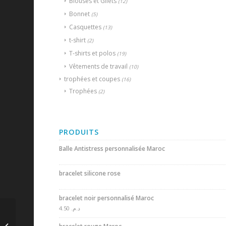
Blouses et Gilets
(12)
Bonnet
(5)
Casquettes
(13)
t-shirt
(2)
T-shirts et polos
(19)
Vêtements de travail
(10)
trophées et coupes
(16)
Trophées
(2)
PRODUITS
Balle Antistress personnalisée Maroc
bracelet silicone rose
bracelet noir personnalisé Maroc
4.50
د.م.
Zoom Camera de