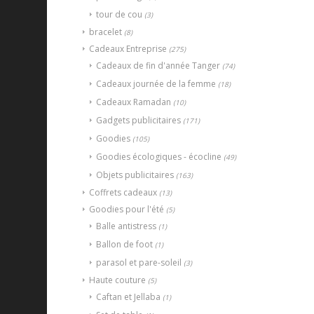
tour de cou
(3)
bracelet
(8)
Cadeaux Entreprise
(275)
Cadeaux de fin d'année Tanger
(74)
Cadeaux journée de la femme
(18)
Cadeaux Ramadan
(10)
Gadgets publicitaires
(171)
Goodies
(105)
Goodies écologiques - écocline
(49)
Objets publicitaires
(163)
Coffrets cadeaux
(13)
Goodies pour l'été
(5)
Balle antistress
(1)
Ballon de foot
(1)
parasol et pare-soleil
(3)
Haute couture
(5)
Caftan et Jellaba
(1)