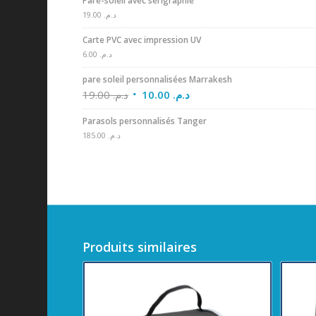
Pare-soleil avec sérigraphie
19.00
د.م.
Carte PVC avec impression UV
6.00
د.م.
pare soleil personnalisées Marrakesh
19.00
د.م.
10.00
د.م.
Parasols personnalisés Tanger
185.00
د.م.
Produits similaires