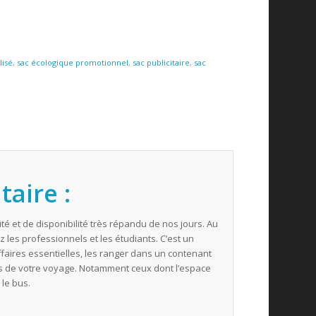
lisé
,
sac écologique promotionnel
,
sac publicitaire
,
sac
taire :
ité et de disponibilité très répandu de nos jours. Au
z les professionnels et les étudiants. C’est un
faires essentielles, les ranger dans un contenant
ors de votre voyage. Notamment ceux dont l’espace
 le bus.