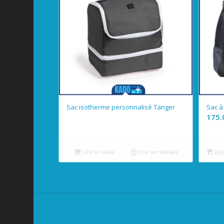
Sac isotherme personnalisé Tanger
Sac à
Lire la suite
Voir les détails
Ajo