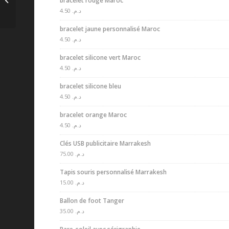
bracelet rouge Maroc
Smartphone
4.50
د.م.
bracelet jaune personnalisé Maroc
4.50
د.م.
bracelet silicone vert Maroc
4.50
د.م.
bracelet silicone bleu
4.50
د.م.
bracelet orange Maroc
4.50
د.م.
Clés USB publicitaire Marrakesh
75.00
د.م.
Tapis souris personnalisé Marrakesh
15.00
د.م.
Ballon de foot Tanger
35.00
د.م.