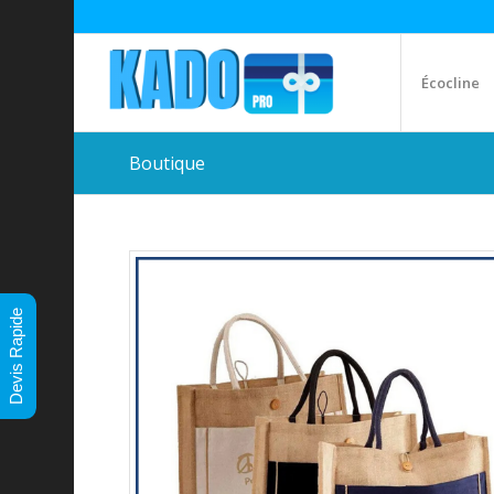
Écocline
Boutique
Devis Rapide