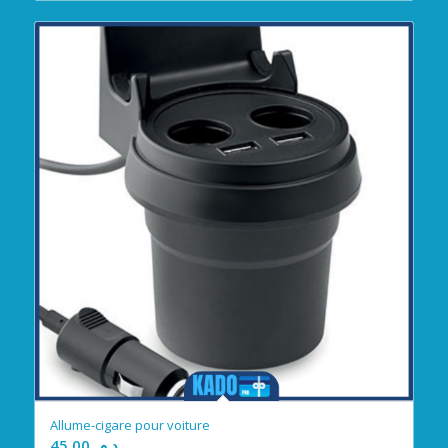
Allume-cigare pour voiture
45.00
د.م.