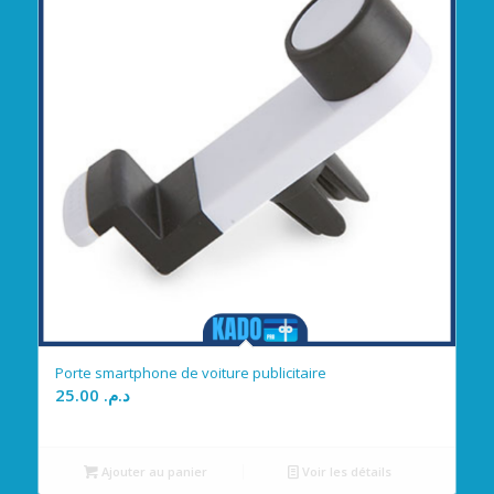
Porte smartphone de voiture publicitaire
25.00
د.م.
Ajouter au panier
Voir les détails