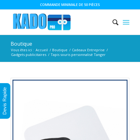
COMMANDE MINIMALE DE 50 PIÈCES
Boutique
Vous êtes ici :
Accueil
/
Boutique
/
Cadeaux Entreprise
/
Gadgets publicitaires
/
Tapis souris personnalisé Tanger
Devis Rapide