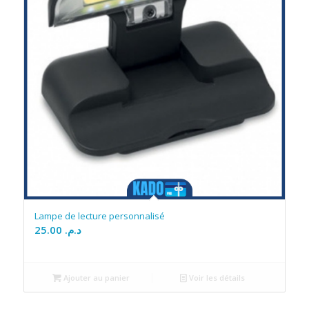
Lampe de lecture personnalisé
25.00
د.م.
Ajouter au panier
Voir les détails