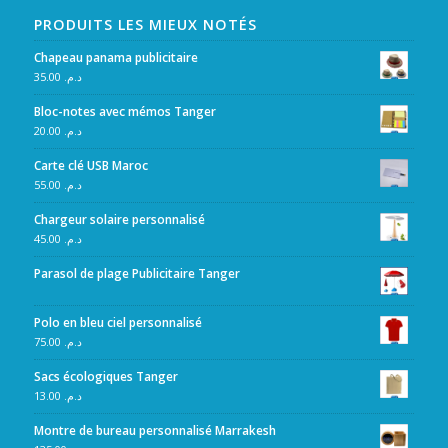
PRODUITS LES MIEUX NOTÉS
Chapeau panama publicitaire
35.00
د.م.
Bloc-notes avec mémos Tanger
20.00
د.م.
Carte clé USB Maroc
55.00
د.م.
Chargeur solaire personnalisé
45.00
د.م.
Parasol de plage Publicitaire Tanger
Polo en bleu ciel personnalisé
75.00
د.م.
Sacs écologiques Tanger
13.00
د.م.
Montre de bureau personnalisé Marrakesh