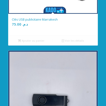
Clés USB publicitaire Marrakesh
75.00
د.م.
Ajouter au panier
Voir les détails