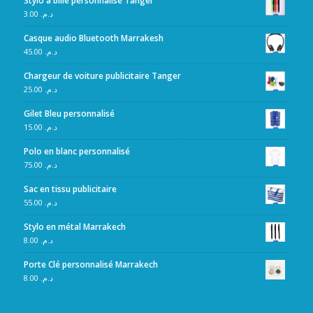
Stylo à bille personnalisé Tanger
3.00
د.م.
Casque audio Bluetooth Marrakesh
45.00
د.م.
Chargeur de voiture publicitaire Tanger
25.00
د.م.
Gilet Bleu personnalisé
15.00
د.م.
Polo en blanc personnalisé
75.00
د.م.
Sac en tissu publicitaire
55.00
د.م.
Stylo en métal Marrakech
8.00
د.م.
Porte Clé personnalisé Marrakech
8.00
د.م.