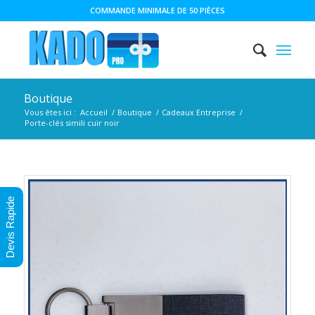
COMMANDE MINIMALE DE 50 PIÈCES
Boutique
Vous êtes ici :
Accueil
/
Boutique
/
Cadeaux Entreprise
/
Porte-clés simili cuir noir
Devis Rapide