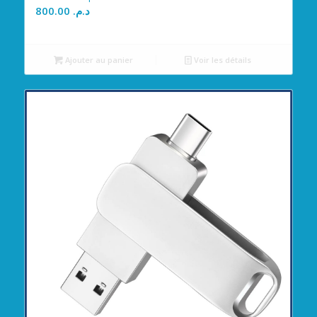
800.00
د.م.
Ajouter au panier
Voir les détails