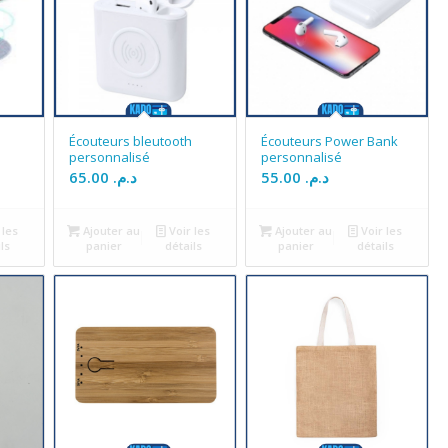
Écouteurs bleutooth
Écouteurs Power Bank
personnalisé
personnalisé
65.00
د.م.
55.00
د.م.
 les
Ajouter au
Voir les
Ajouter au
Voir les
ls
panier
détails
panier
détails