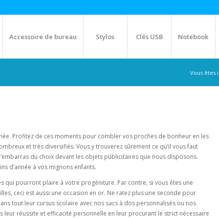
Accessoire de bureau
Stylos
Clés USB
Notebook
Vous êtes ic
année. Profitez de ces moments pour combler vos proches de bonheur en les
mbreux et très diversifiés. Vous y trouverez sûrement ce qu’il vous faut
l’embarras du choix devant les objets publicitaires que nous disposons.
ins d’année à vos mignons enfants.
es qui pourront plaire à votre progéniture. Par contre, si vous êtes une
illes, ceci est aussi une occasion en or. Ne ratez plus une seconde pour
dans tout leur cursus scolaire avec nos sacs à dos personnalisés ou nos
 leur réussite et efficacité personnelle en leur procurant le strict nécessaire