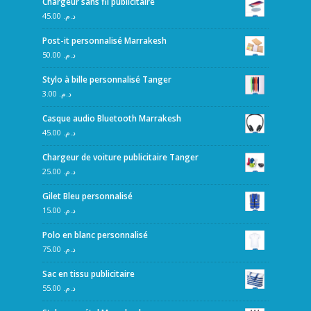
Chargeur sans fil publicitaire
45.00
د.م.
Post-it personnalisé Marrakesh
50.00
د.م.
Stylo à bille personnalisé Tanger
3.00
د.م.
Casque audio Bluetooth Marrakesh
45.00
د.م.
Chargeur de voiture publicitaire Tanger
25.00
د.م.
Gilet Bleu personnalisé
15.00
د.م.
Polo en blanc personnalisé
75.00
د.م.
Sac en tissu publicitaire
55.00
د.م.