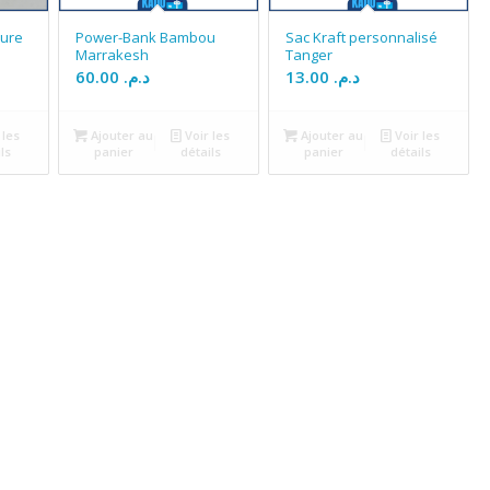
vure
Power-Bank Bambou
Sac Kraft personnalisé
Marrakesh
Tanger
60.00
د.م.
13.00
د.م.
 les
Ajouter au
Voir les
Ajouter au
Voir les
ls
panier
détails
panier
détails