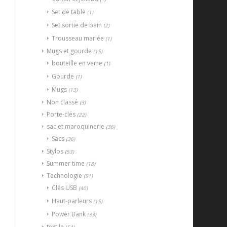
Set de table
(1)
Set sortie de bain
(2)
Trousseau mariée
(1)
Mugs et gourde
(15)
bouteille en verre
(1)
Gourde
(1)
Mugs
(13)
Non classé
(3)
Porte-clés
(22)
sac et maroquinerie
(36)
Sacs
(36)
Stylos
(53)
Summer time
(18)
Technologie
(91)
Clés USB
(40)
Haut-parleurs
(15)
Power Bank
(33)
textile