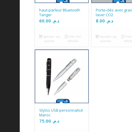
haut-parleur Bluetooth
Porte-clés avec gra
Tanger
laser CO2
60.00
د.م.
8.00
د.م.
Ajouter au
Voir les
Ajouter au
Voir
panier
détails
panier
détai
Stylos USB personnalisé
Maroc
75.00
د.م.