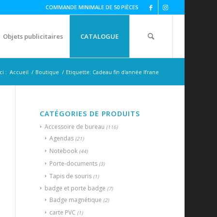
COMMANDE MINIMALE DE 50 PIÈCES
Objets publicitaires
CATALOGUE
i :
Accueil
/
Boutique
/
Etiquette: Cadeau fin d'année Ifrane
CATÉGORIES DE PRODUITS
Accessoire de bureau
(116)
Agendas
(21)
Notebook
(44)
Porte-documents
(3)
Tapis de souris
(1)
badge et porte badge
(7)
Badge magnétique
(2)
carte PVC
(1)