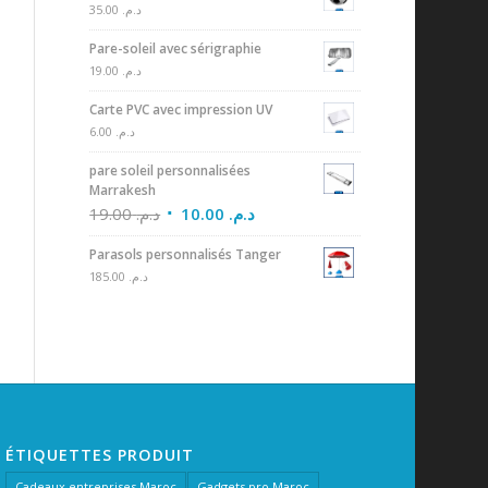
35.00
د.م.
Pare-soleil avec sérigraphie
19.00
د.م.
Carte PVC avec impression UV
6.00
د.م.
pare soleil personnalisées
Marrakesh
19.00
د.م.
10.00
د.م.
Parasols personnalisés Tanger
185.00
د.م.
ÉTIQUETTES PRODUIT
Cadeaux entreprises Maroc
Gadgets pro Maroc