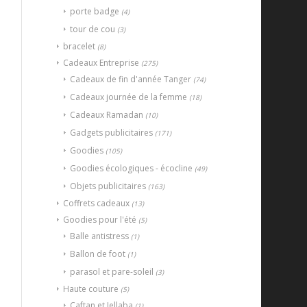
porte badge
(4)
tour de cou
(3)
bracelet
(8)
Cadeaux Entreprise
(275)
Cadeaux de fin d'année Tanger
(74)
Cadeaux journée de la femme
(18)
Cadeaux Ramadan
(10)
Gadgets publicitaires
(171)
Goodies
(105)
Goodies écologiques - écocline
(49)
Objets publicitaires
(163)
Coffrets cadeaux
(13)
Goodies pour l'été
(5)
Balle antistress
(1)
Ballon de foot
(1)
parasol et pare-soleil
(3)
Haute couture
(5)
Caftan et Jellaba
(1)