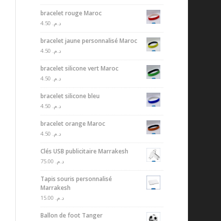
bracelet rouge Maroc
4.50
د.م.
bracelet jaune personnalisé Maroc
4.50
د.م.
bracelet silicone vert Maroc
4.50
د.م.
bracelet silicone bleu
4.50
د.م.
bracelet orange Maroc
4.50
د.م.
Clés USB publicitaire Marrakesh
75.00
د.م.
Tapis souris personnalisé
Marrakesh
15.00
د.م.
Ballon de foot Tanger