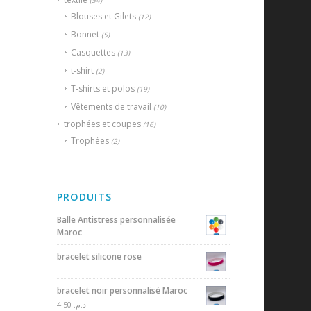
(54)
Blouses et Gilets
(12)
Bonnet
(5)
Casquettes
(13)
t-shirt
(2)
T-shirts et polos
(19)
Vêtements de travail
(10)
trophées et coupes
(16)
Trophées
(2)
PRODUITS
Balle Antistress personnalisée
Maroc
bracelet silicone rose
bracelet noir personnalisé Maroc
4.50
د.م.