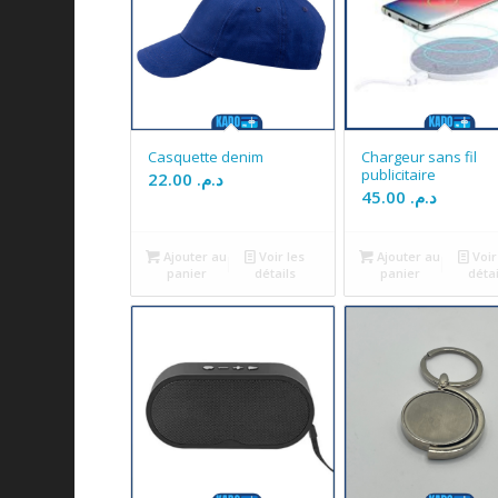
Casquette denim
Chargeur sans fil
publicitaire
22.00
د.م.
45.00
د.م.
Ajouter au
Voir les
Ajouter au
Voir
panier
détails
panier
détai