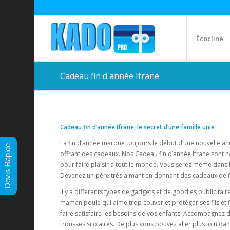
Écocline
Cadeau fin d'année Ifrane
Cadeau fin d’année Ifrane, le secret d’une famille unie
La fin d’année marque toujours le début d’une nouvelle 
Devis Rapide
offrant des cadeaux. Nos Cadeau fin d’année Ifrane sont no
pour faire plaisir à tout le monde. Vous serez même dans 
Devenez un père très aimant en donnant des cadeaux de f
Il y a différents types de gadgets et de goodies publicitair
maman poule qui aime trop couver et protéger ses fils et f
faire satisfaire les besoins de vos enfants. Accompagnez 
trousses scolaires. De plus vous pouvez aller plus loin dans