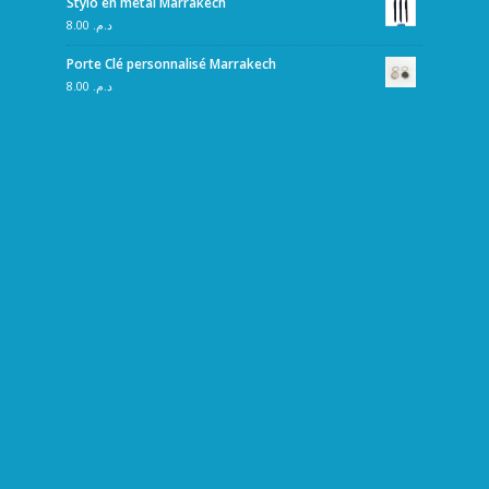
Stylo en métal Marrakech
8.00
د.م.
Porte Clé personnalisé Marrakech
8.00
د.م.