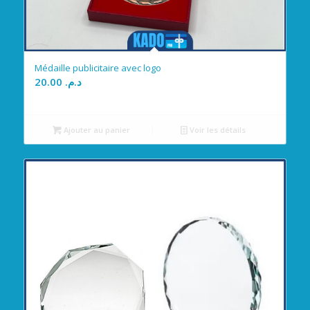
Médaille publicitaire avec logo
20.00
د.م.
Ajouter au panier
Voir les détails