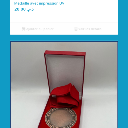
Médaille avec impression UV
20.00
د.م.
Ajouter au panier
Voir les détails