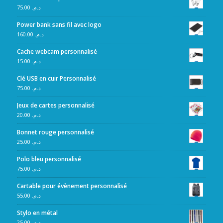
75.00
د.م.
Power bank sans fil avec logo
160.00
د.م.
Cache webcam personnalisé
15.00
د.م.
Clé USB en cuir Personnalisé
75.00
د.م.
Jeux de cartes personnalisé
20.00
د.م.
Bonnet rouge personnalisé
25.00
د.م.
Polo bleu personnalisé
75.00
د.م.
Cartable pour évènement personnalisé
55.00
د.م.
Stylo en métal
25.00
د.م.