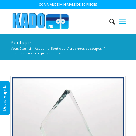
COMMANDE MINIMALE DE 50 PIÈCES
Boutique
Vous êtes ici :
Accueil
/
Boutique
/
trophées et coupes
/
Trophée en verre personnalisé
Devis Rapide