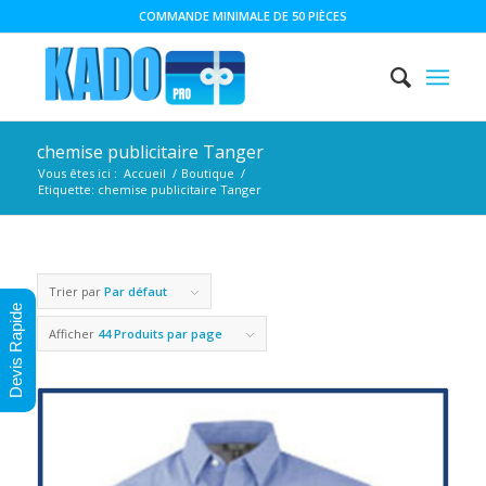
COMMANDE MINIMALE DE 50 PIÈCES
chemise publicitaire Tanger
Vous êtes ici :
Accueil
/
Boutique
/
Etiquette: chemise publicitaire Tanger
Trier par
Par défaut
Devis Rapide
Afficher
44 Produits par page