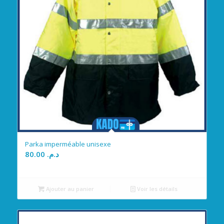
Parka imperméable unisexe
80.00
د.م.
Ajouter au panier
Voir les détails