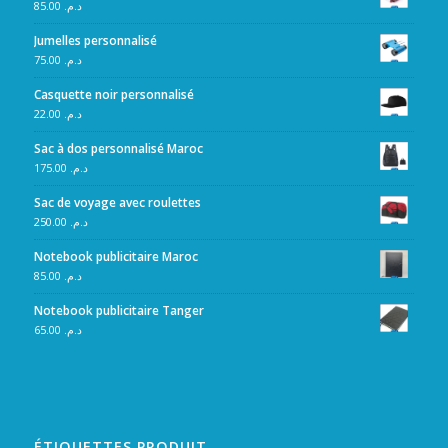
85.00
د.م.
Jumelles personnalisé
75.00
د.م.
Casquette noir personnalisé
22.00
د.م.
Sac à dos personnalisé Maroc
175.00
د.م.
Sac de voyage avec roulettes
250.00
د.م.
Notebook publicitaire Maroc
85.00
د.م.
Notebook publicitaire Tanger
65.00
د.م.
ÉTIQUETTES PRODUIT