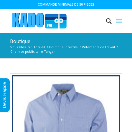
COMMANDE MINIMALE DE 50 PIÈCES
Boutique
Vous êtes ici :
Accueil
/
Boutique
/
textile
/
Vêtements de travail
/
Chemise publicitaire Tanger
Devis Rapide