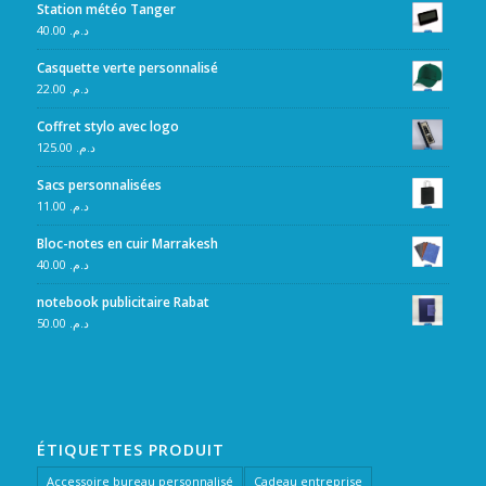
Station météo Tanger
40.00
د.م.
Casquette verte personnalisé
22.00
د.م.
Coffret stylo avec logo
125.00
د.م.
Sacs personnalisées
11.00
د.م.
Bloc-notes en cuir Marrakesh
40.00
د.م.
notebook publicitaire Rabat
50.00
د.م.
ÉTIQUETTES PRODUIT
Accessoire bureau personnalisé
Cadeau entreprise