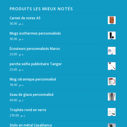
PRODUITS LES MIEUX NOTÉS
Carnet de notes A5
50.00
د.م.
Mugs isothermes personnalisés
50.00
د.م.
Écouteurs personnalisés Maroc
25.00
د.م.
perche selfie publicitaire Tanger
25.00
د.م.
Mug céramique personnalisé
18.00
د.م.
Seau de glace personnalisé
45.00
د.م.
Trophée rond en verre
270.00
د.م.
Stylo en métal Casablanca