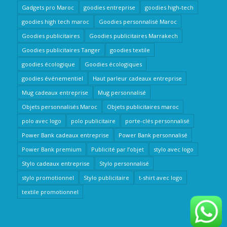
Gadgets pro Maroc
goodies entreprise
goodies high-tech
goodies high tech maroc
Goodies personnalisé Maroc
Goodies publicitaires
Goodies publicitaires Marrakech
Goodies publicitaires Tanger
goodies textile
goodies écologique
Goodies écologiques
goodies événementiel
Haut parleur cadeaux entreprise
Mug cadeaux entreprise
Mug personnalisé
Objets personnalisés Maroc
Objets publicitaires maroc
polo avec logo
polo publicitaire
porte-clés personnalisé
Power Bank cadeaux entreprise
Power Bank personnalisé
Power Bank premium
Publicité par l’objet
stylo avec logo
Stylo cadeaux entreprise
Stylo personnalisé
stylo promotionnel
Stylo publicitaire
t-shirt avec logo
textile promotionnel