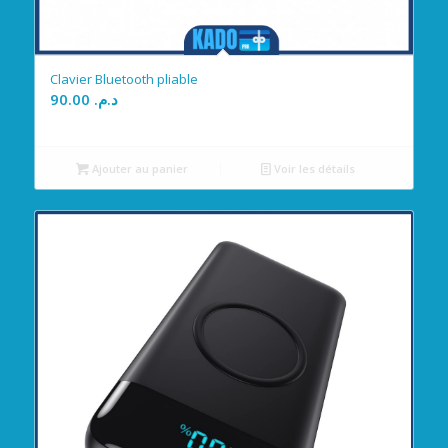
Clavier Bluetooth pliable
90.00
د.م.
Ajouter au panier
Voir les détails