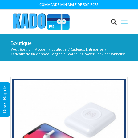
COMMANDE MINIMALE DE 50 PIÈCES
Boutique
Vous êtes ici :
Accueil
/
Boutique
/
Cadeaux Entreprise
/
Cadeaux de fin d'année Tanger
/
Écouteurs Power Bank personnalisé
Devis Rapide