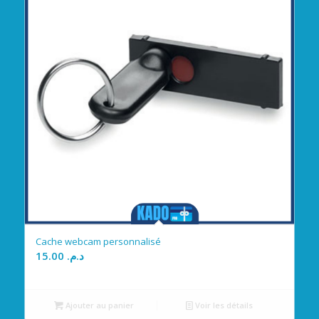
Cache webcam personnalisé
15.00
د.م.
Ajouter au panier
Voir les détails