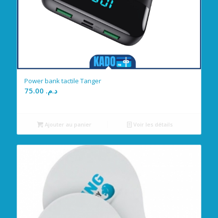
Power bank tactile Tanger
75.00
د.م.
Ajouter au panier
Voir les détails