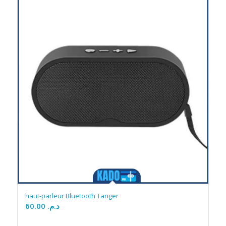
haut-parleur Bluetooth Tanger
60.00
د.م.