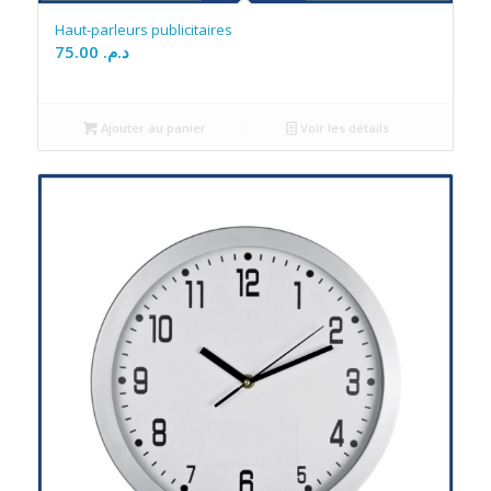
Haut-parleurs publicitaires
75.00
د.م.
Ajouter au panier
Voir les détails