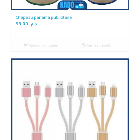
Chapeau panama publicitaire
35.00
د.م.
Ajouter au panier
Voir les détails