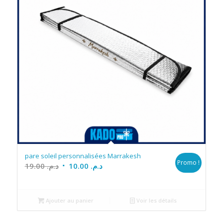
pare soleil personnalisées Marrakesh
Promo !
Le
Le
19.00
د.م.
10.00
د.م.
prix
prix
initial
actuel
était :
est :
Ajouter au panier
Voir les détails
د.م. 10.00.
د.م. 19.00.