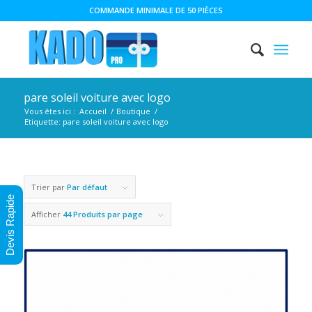
COMMANDE MINIMALE DE 50 PIÈCES
pare soleil voiture avec logo
Vous êtes ici :
Accueil
/
Boutique
/
Etiquette: pare soleil voiture avec logo
Trier par
Par défaut
Devis Rapide
Afficher
44 Produits par page