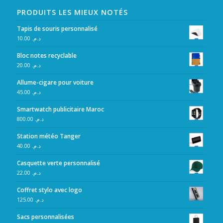
PRODUITS LES MIEUX NOTÉS
Tapis de souris personnalisé
10.00
د.م.
Bloc notes recyclable
20.00
د.م.
Allume-cigare pour voiture
45.00
د.م.
Smartwatch publicitaire Maroc
800.00
د.م.
Station météo Tanger
40.00
د.م.
Casquette verte personnalisé
22.00
د.م.
Coffret stylo avec logo
125.00
د.م.
Sacs personnalisées