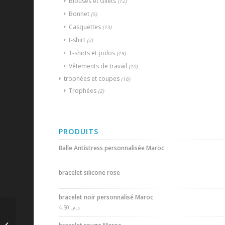
Blouses et Gilets
(12)
Bonnet
(5)
Casquettes
(13)
t-shirt
(2)
T-shirts et polos
(19)
Vêtements de travail
(10)
trophées et coupes
(16)
Trophées
(2)
PRODUITS
Balle Antistress personnalisée Maroc
bracelet silicone rose
bracelet noir personnalisé Maroc
4.50
د.م.
Blouse de travail