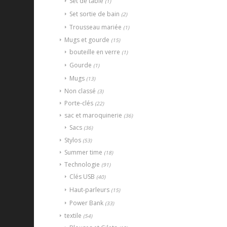
Set de table
(1)
Set sortie de bain
(2)
Trousseau mariée
(1)
Mugs et gourde
(15)
bouteille en verre
(1)
Gourde
(1)
Mugs
(13)
Non classé
(3)
Porte-clés
(22)
sac et maroquinerie
(36)
Sacs
(36)
Stylos
(53)
Summer time
(18)
Technologie
(91)
Clés USB
(40)
Haut-parleurs
(15)
Power Bank
(33)
textile
(54)