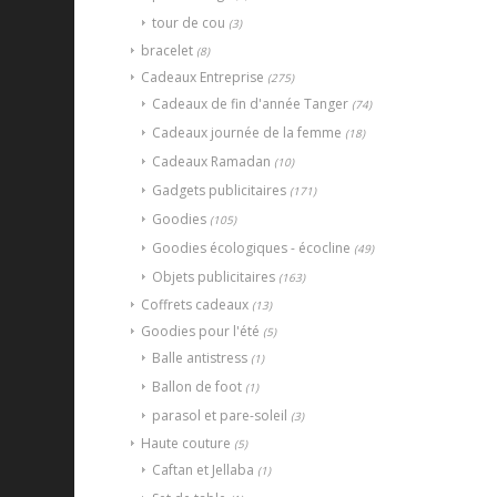
tour de cou
(3)
bracelet
(8)
Cadeaux Entreprise
(275)
Cadeaux de fin d'année Tanger
(74)
Cadeaux journée de la femme
(18)
Cadeaux Ramadan
(10)
Gadgets publicitaires
(171)
Goodies
(105)
Goodies écologiques - écocline
(49)
Objets publicitaires
(163)
Coffrets cadeaux
(13)
Goodies pour l'été
(5)
Balle antistress
(1)
Ballon de foot
(1)
parasol et pare-soleil
(3)
Haute couture
(5)
Caftan et Jellaba
(1)