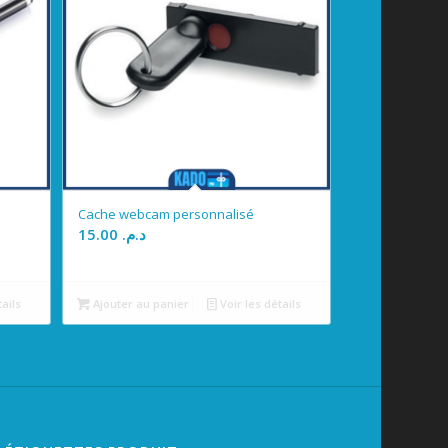
Cache webcam personnalisé
15.00
د.م.
tails
Ajouter au panier
Voir les détails