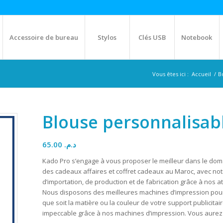
Accessoire de bureau
Stylos
Clés USB
Notebook
Vous êtes ici :
Accueil
/
B
Blouse personnalisab
65.00
د.م.
Kado Pro s’engage à vous proposer le meilleur dans le doma
des cadeaux affaires et coffret cadeaux au Maroc, avec no
d’importation, de production et de fabrication grâce à nos at
Nous disposons des meilleures machines d’impression pour p
que soit la matière ou la couleur de votre support publicitaire
impeccable grâce à nos machines d’impression. Vous aurez 