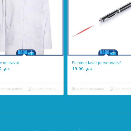
e de travail
Pointeur laser personnalisé
65.00
د.م.
19.00
د.م.
uter au panier
Voir les détails
Ajouter au panier
Voir les dé