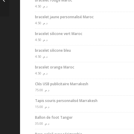
bracelet rouge Maroc
4.50
د.م.
bracelet jaune personnalisé Maroc
4.50
د.م.
bracelet silicone vert Maroc
4.50
د.م.
bracelet silicone bleu
4.50
د.م.
bracelet orange Maroc
4.50
د.م.
Clés USB publicitaire Marrakesh
75.00
د.م.
Tapis souris personnalisé Marrakesh
15.00
د.م.
Ballon de foot Tanger
35.00
د.م.