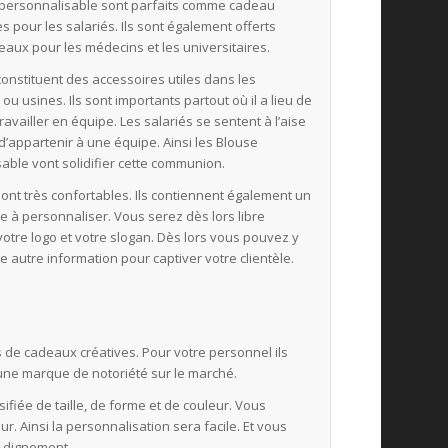
 personnalisable sont parfaits comme cadeau
s pour les salariés. Ils sont également offerts
ux pour les médecins et les universitaires.
 constituent des accessoires utiles dans les
ou usines. Ils sont importants partout où il a lieu de
travailler en équipe. Les salariés se sentent à l’aise
 d’appartenir à une équipe. Ainsi les Blouse
able vont solidifier cette communion.
 sont très confortables. Ils contiennent également un
e à personnaliser. Vous serez dès lors libre
votre logo et votre slogan. Dès lors vous pouvez y
te autre information pour captiver votre clientèle.
?
de cadeaux créatives. Pour votre personnel ils
 une marque de notoriété sur le marché.
fiée de taille, de forme et de couleur. Vous
r. Ainsi la personnalisation sera facile. Et vous
 dignement.