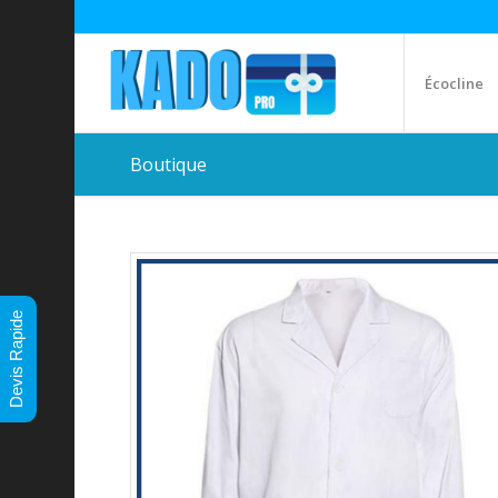
Écocline
Boutique
Devis Rapide