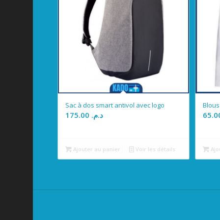
Sac à dos smart antivol avec logo
Blous
175.00
د.م.
Ajouter au panier
Voir les détails
Ajo