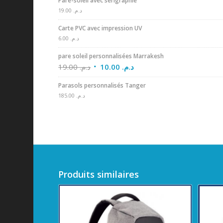
Pare-soleil avec sérigraphie
19.00
د.م.
Carte PVC avec impression UV
6.00
د.م.
pare soleil personnalisées Marrakesh
19.00
د.م.
10.00
د.م.
Parasols personnalisés Tanger
185.00
د.م.
Produits similaires