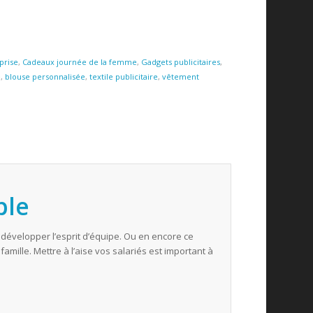
prise
,
Cadeaux journée de la femme
,
Gadgets publicitaires
,
e
,
blouse personnalisée
,
textile publicitaire
,
vêtement
ble
 développer l’esprit d’équipe. Ou en encore ce
ille. Mettre à l’aise vos salariés est important à