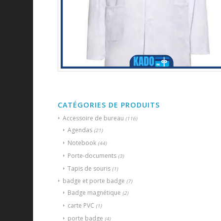
CATÉGORIES DE PRODUITS
Accessoire de bureau
(116)
Agendas
(21)
Notebook
(44)
Porte-documents
(3)
Tapis de souris
(1)
badge et porte badge
(7)
Badge magnétique
(2)
carte PVC
(1)
porte badge
(4)