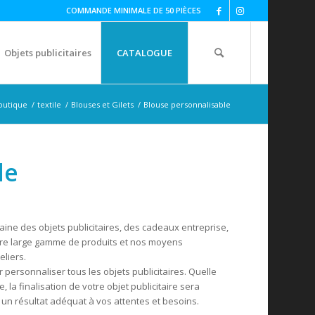
COMMANDE MINIMALE DE 50 PIÈCES
Objets publicitaires
CATALOGUE
outique
/
textile
/
Blouses et Gilets
/
Blouse personnalisable
le
ine des objets publicitaires, des cadeaux entreprise,
tre large gamme de produits et nos moyens
eliers.
ersonnaliser tous les objets publicitaires. Quelle
, la finalisation de votre objet publicitaire sera
un résultat adéquat à vos attentes et besoins.