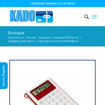
COMMANDE MINIMALE DE 50 PIÈCES
Boutique
Vous êtes ici :
Accueil
/
Boutique
/
Cadeaux Entreprise
/
Gadgets publicitaires
/
Calculatrice personnalisé Maroc
Devis Rapide