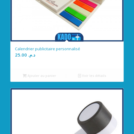
Calendrier publicitaire personnalisé
25.00
د.م.
Ajouter au panier
Voir les détails