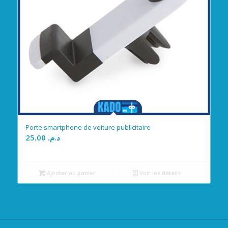
Porte smartphone de voiture publicitaire
25.00
د.م.
Ajouter au panier
Voir les détails