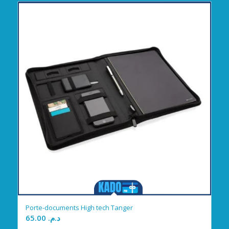
Porte-documents High tech Tanger
65.00
د.م.