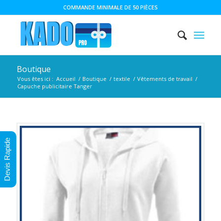
COMMANDE MINIMALE DE 50 PIÈCES
Boutique
Vous êtes ici :
Accueil
/
Boutique
/
textile
/
Vêtements de travail
/
Capuche publicitaire Tanger
Devis Rapide