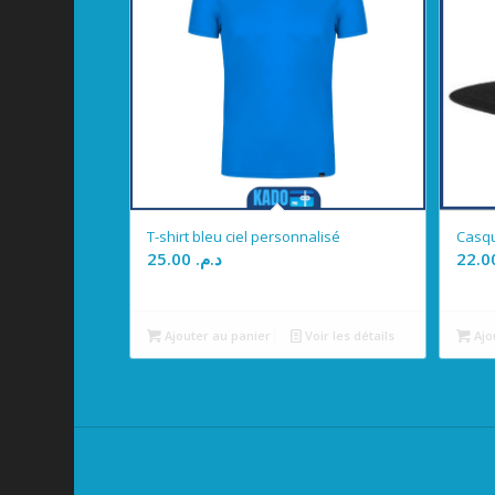
T-shirt bleu ciel personnalisé
Casqu
25.00
د.م.
Ajouter au panier
Voir les détails
Ajo