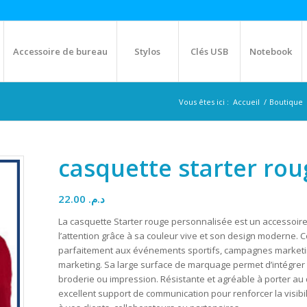
Accessoire de bureau
Stylos
Clés USB
Notebook
Vous êtes ici :
Accueil
/
Boutique
casquette starter ro
22.00
د.م.
La casquette Starter rouge personnalisée est un accessoir
l’attention grâce à sa couleur vive et son design moderne. Co
parfaitement aux événements sportifs, campagnes marketin
marketing. Sa large surface de marquage permet d’intégrer f
broderie ou impression. Résistante et agréable à porter au q
excellent support de communication pour renforcer la visibil