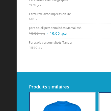
Pare-soleil avec sérigraphie
19.00
د.م.
Carte PVC avec impression UV
6.00
د.م.
pare soleil personnalisées Marrakesh
19.00
د.م.
10.00
د.م.
Parasols personnalisés Tanger
185.00
د.م.
Produits similaires