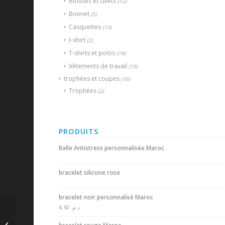
Blouses et Gilets
(12)
Bonnet
(5)
Casquettes
(13)
t-shirt
(2)
T-shirts et polos
(19)
Vêtements de travail
(10)
trophées et coupes
(16)
Trophées
(2)
PRODUITS
Balle Antistress personnalisée Maroc
bracelet silicone rose
bracelet noir personnalisé Maroc
4.50
د.م.
porte-clés sur mesure