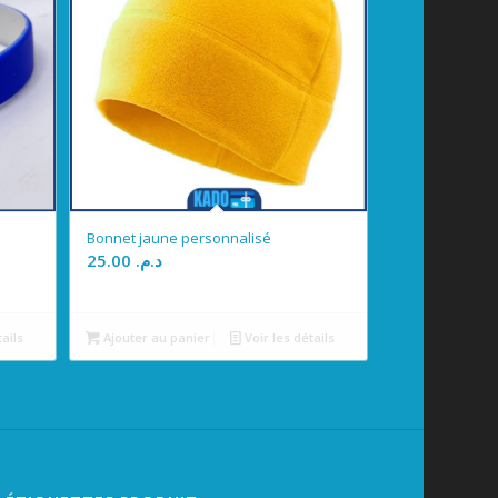
Bonnet jaune personnalisé
25.00
د.م.
tails
Ajouter au panier
Voir les détails