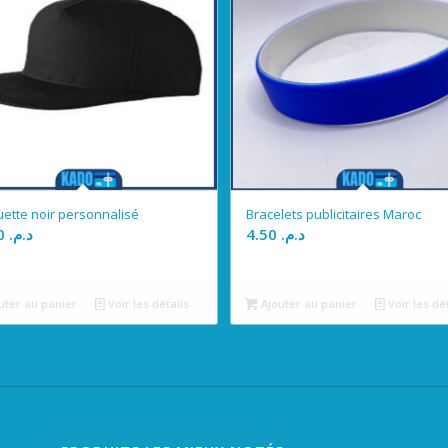
ette noir personnalisé
Bracelets publicitaires Maroc
22.00
د.م.
4.50
د.م.
uter au panier
Voir les détails
Ajouter au panier
Voir les dé