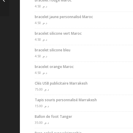
bracelet rouge Maroc
personnalisé
4.50
د.م.
bracelet jaune personnalisé Maroc
4.50
د.م.
bracelet silicone vert Maroc
4.50
د.م.
bracelet silicone bleu
4.50
د.م.
bracelet orange Maroc
4.50
د.م.
Clés USB publicitaire Marrakesh
75.00
د.م.
Tapis souris personnalisé Marrakesh
15.00
د.م.
Ballon de foot Tanger
35.00
د.م.