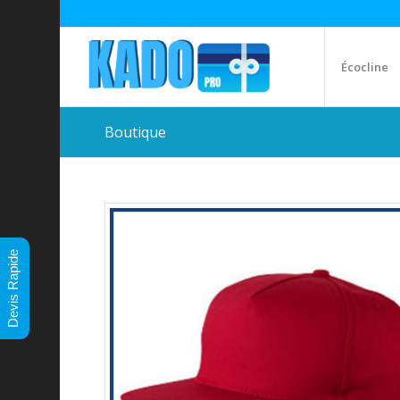
Écocline
Boutique
Devis Rapide