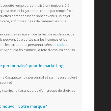
Casquette rouge personnalisé ont toujours été
éger la tête. et la garder au chaud par temps froid.
squettes personnalisées sont devenus un objet
efficace, et l’un des idées de cadeaux les plus
es casquettes étaient de tailles, de modèles et de
 Ils peuvent être portés par les hommes et les
end les casquettes personnalisées un
cadeau
it. Si pour la fin d’année, la fête d’Achoura et aussi
e personnalisé pour le marketing
ne Casquette noir personnalisé sur mesure, coloré
 sourire?
intelligent, faisant partie d’un groupe de choix de
promouvoir votre marque?