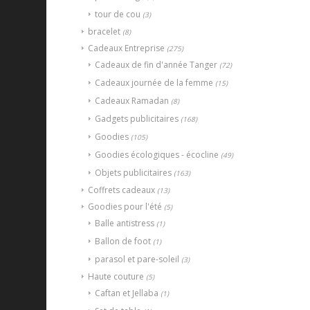
tour de cou
(3)
bracelet
(8)
Cadeaux Entreprise
(275)
Cadeaux de fin d'année Tanger
(72)
Cadeaux journée de la femme
(15)
Cadeaux Ramadan
(8)
Gadgets publicitaires
(168)
Goodies
(105)
Goodies écologiques - écocline
(49)
Objets publicitaires
(163)
Coffrets cadeaux
(13)
Goodies pour l'été
(5)
Balle antistress
(1)
Ballon de foot
(1)
parasol et pare-soleil
(3)
Haute couture
(5)
Caftan et Jellaba
(1)