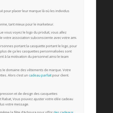
é pour placer leur marque là où les individus
onne, tant mieux pour le marketeur.
e vous voyez le logo du produit, vous allez
e votre association subconsciente avec votre ami.
ersonnes portant la casquette portant le logo, pour
 plus de ça les casquettes personnalisées sont
t à la motivation du personnel ainsi le team
ns le domaine des vêtements de marque. Votre
tes. Alors c’est un
cadeau parfait
pour client.
mpression et de design des casquettes
et Rabat, Vous pouvez ajuster votre idée cadeau
 plus votre message.
 même la fête d’Achoura pour offrir
des cadeaux
.