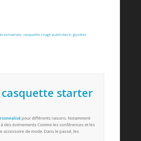
ersonnalisée
,
casquette rouge publicitaire
,
goodies
 casquette starter
ersonnalisé
pour différents raisons. Notamment
ter à des événements Comme les conférences et les
me accessoire de mode. Dans le passé, les