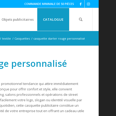
COMMANDE MINIMALE DE 50 PIÈCES
Objets publicitaires
CATALOGUE
/
textile
/
Casquettes
/
casquette starter rouge personnalisé
uge personnalisé
e promotionnel tendance qui attire immédiatement
nçue pour offrir confort et style, elle convient
g, salons professionnels et opérations de street
acilement votre logo, slogan ou identité visuelle par
uotidien, cette casquette publicitaire constitue un
ité de votre entreprise tout en offrant un cadeau utile