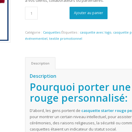
à vos clients, collaborateurs ou partenaires.
Ajouter au panier
Catégorie :
Casquettes
Étiquettes :
casquette avec logo
,
casquette p
événementiel
,
textile promotionnel
Description
Description
Pourquoi porter une
rouge personnalisé:
D’abord, les gens portent de
casquette starter rouge p
pour montrer un certain niveau intellectuel, pour assis
cérémonies, des raisons religieuses, la sécurité ou com
casquettes étaient un indicateur du statut social.