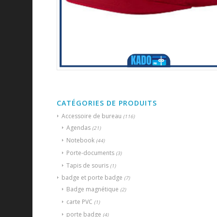
CATÉGORIES DE PRODUITS
Accessoire de bureau
(116)
Agendas
(21)
Notebook
(44)
Porte-documents
(3)
Tapis de souris
(1)
badge et porte badge
(7)
Badge magnétique
(2)
carte PVC
(1)
porte badge
(4)