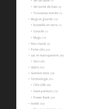
Set de table
(1)
Set sortie de bain
(2)
Trousseau mariée
(1)
Mugs et gourde
(15)
bouteille en verre
(1)
Gourde
(1)
Mugs
(13)
Non classé
(3)
Porte-clés
(22)
sac et maroquinerie
(36)
Sacs
(36)
Stylos
(53)
Summer time
(18)
Technologie
(91)
Clés USB
(40)
Haut-parleurs
(15)
Power Bank
(33)
textile
(54)