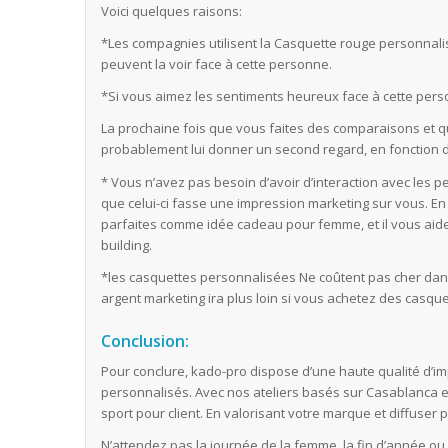
Voici quelques raisons:
*Les compagnies utilisent la Casquette rouge personnalis
peuvent la voir face à cette personne.
*Si vous aimez les sentiments heureux face à cette pers
La prochaine fois que vous faites des comparaisons et qu
probablement lui donner un second regard, en fonction d
* Vous n’avez pas besoin d’avoir d’interaction avec les p
que celui-ci fasse une impression marketing sur vous. En
parfaites comme idée cadeau pour femme, et il vous aiden
building.
*les casquettes personnalisées Ne coûtent pas cher da
argent marketing ira plus loin si vous achetez des casquet
Conclusion:
Pour conclure, kado-pro dispose d’une haute qualité d’i
personnalisés. Avec nos ateliers basés sur Casablanca 
sport pour client. En valorisant votre marque et diffuser
N’attendez pas la journée de la femme, la fin d’année ou