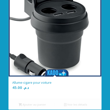
Allume-cigare pour voiture
45.00
د.م.
Ajouter au panier
Voir les détails