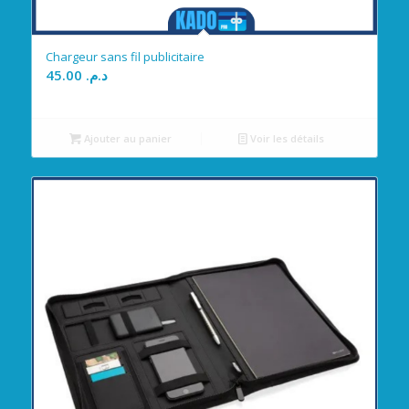
Chargeur sans fil publicitaire
45.00
د.م.
Ajouter au panier
Voir les détails