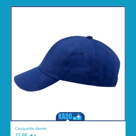
Casquette denim
22.00
د.م.