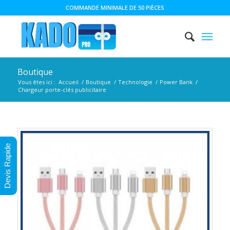
COMMANDE MINIMALE DE 50 PIÈCES
Boutique
Vous êtes ici :
Accueil
/
Boutique
/
Technologie
/
Power Bank
/
Chargeur porte-clés publicitaire
Devis Rapide