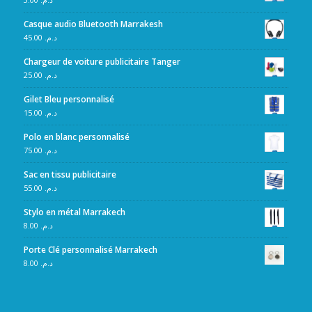
Casque audio Bluetooth Marrakesh
45.00
د.م.
Chargeur de voiture publicitaire Tanger
25.00
د.م.
Gilet Bleu personnalisé
15.00
د.م.
Polo en blanc personnalisé
75.00
د.م.
Sac en tissu publicitaire
55.00
د.م.
Stylo en métal Marrakech
8.00
د.م.
Porte Clé personnalisé Marrakech
8.00
د.م.