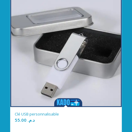
Clé USB personnalisable
55.00
د.م.