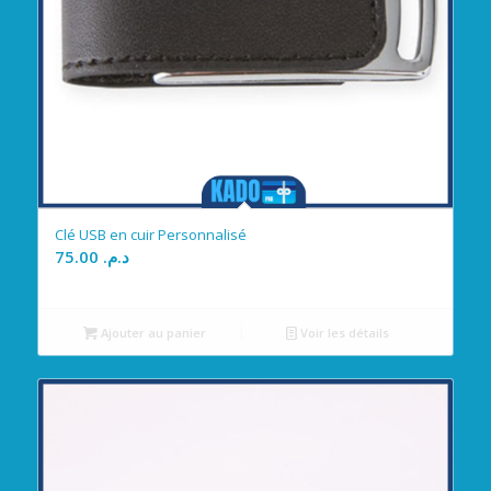
Clé USB en cuir Personnalisé
75.00
د.م.
Ajouter au panier
Voir les détails