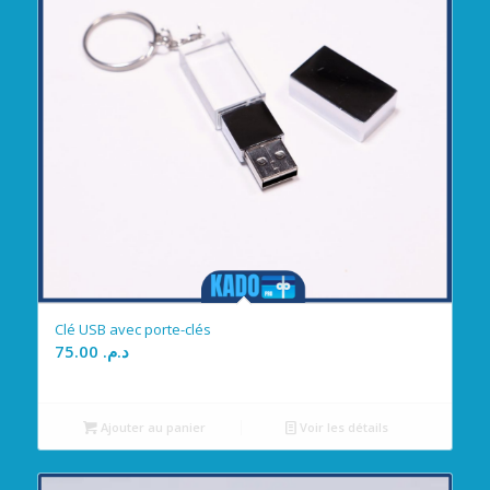
Clé USB avec porte-clés
75.00
د.م.
Ajouter au panier
Voir les détails