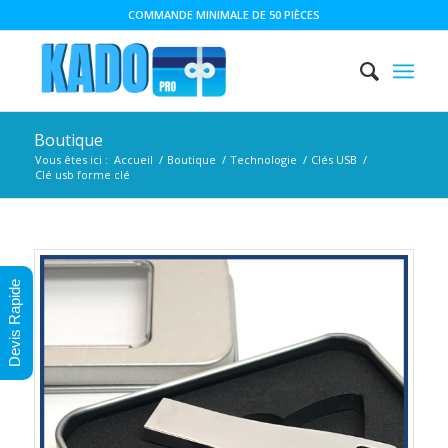
COMMANDE MINIMALE DE 50 PIÈCES
Boutique
Vous êtes ici :
Accueil
/
Boutique
/
Technologie
/
Clés USB
/
Clé usb forme clé
Devis Rapide