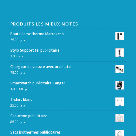
PRODUITS LES MIEUX NOTÉS
Bouteille isotherme Marrakesh
65.00
د.م.
Stylo Support tél publicitaire
3.00
د.م.
Chargeur de voiture avec oreillette
75.00
د.م.
Smartwatch publicitaire Tanger
1,000.00
د.م.
T-shirt blanc
25.00
د.م.
Capuchon publicitaire
85.00
د.م.
Sacs isothermes publicitaires