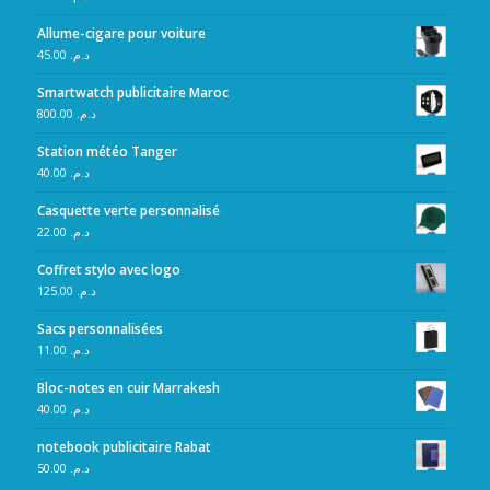
Allume-cigare pour voiture
45.00
د.م.
Smartwatch publicitaire Maroc
800.00
د.م.
Station météo Tanger
40.00
د.م.
Casquette verte personnalisé
22.00
د.م.
Coffret stylo avec logo
125.00
د.م.
Sacs personnalisées
11.00
د.م.
Bloc-notes en cuir Marrakesh
40.00
د.م.
notebook publicitaire Rabat
50.00
د.م.