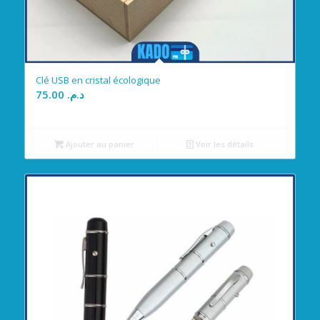
Clé USB en cristal écologique
75.00
د.م.
Ajouter au panier
Voir les détails