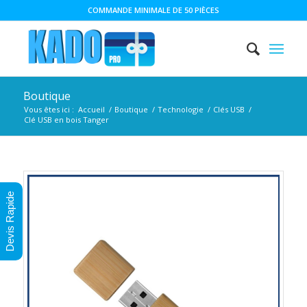
COMMANDE MINIMALE DE 50 PIÈCES
Boutique
Vous êtes ici :
Accueil
/
Boutique
/
Technologie
/
Clés USB
/
Clé USB en bois Tanger
Devis Rapide