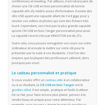
conférences et meeting . Par ailleurs, il est nécessaire de
choisir une Clé USB en bois personnalisé de bonne
capacité afin d’y mettre assez d’information. Il existe des
clés USB ayant une capacité allant de 0 à 8 giga; pour y
stocker vos vidéos et photos qui sont des fichiers très
lourd. Cependant, ceci n’est pas la plus grande capacité
qu’une Clé USB en bois Tanger personnalisé peut avoir.
La capacité record crée par KINGSTON est de 2To.
Outre cela, vous pouvez enregistrer vos cours sur votre
ordinateur et ensuite le mettre sur votre clé pour le
présenter par la suite à vos étudiants. C’est l’un des
moyens que la plupart des professeurs utilisent, alors
pourquoi pas vous!
Le cadeau personnalisé et pratique
Si vous voulez offrir un
cadeau utile
à un collaborateur
ou à un étudiant, la
Clé USB en bois Tanger
est le
goodies idéal
. Il est simple , pratique et facile à utiliser.
De ce fait, pour faire encore plus plaisir, pensez à le
rendre beau et unique pour votre détenteur. Par
exemple, vous pouvez y graver le nom du proche ou