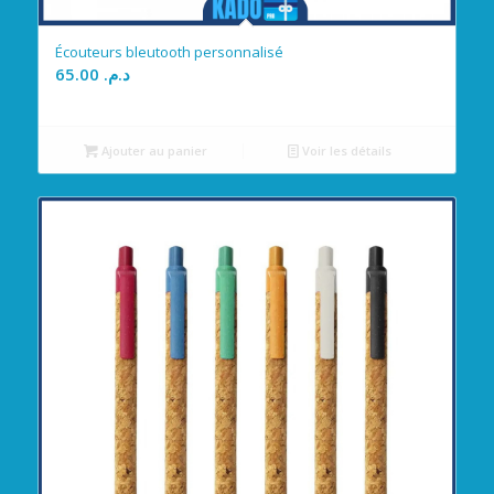
Écouteurs bleutooth personnalisé
65.00
د.م.
Ajouter au panier
Voir les détails