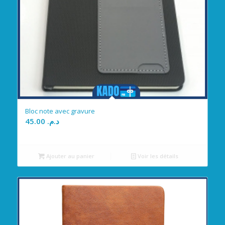
Bloc note avec gravure
45.00
د.م.
Ajouter au panier
Voir les détails