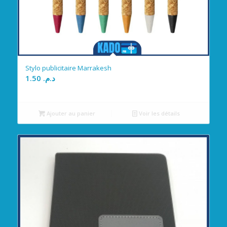
Stylo publicitaire Marrakesh
1.50
د.م.
Ajouter au panier
Voir les détails