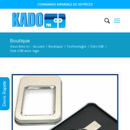
COMMANDE MINIMALE DE 50 PIÈCES
Boutique
Vous êtes ici :
Accueil
/
Boutique
/
Technologie
/
Clés USB
/
Hub USB avec logo
Devis Rapide