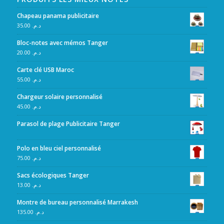
Chapeau panama publicitaire
35.00
د.م.
Bloc-notes avec mémos Tanger
20.00
د.م.
Carte clé USB Maroc
55.00
د.م.
Chargeur solaire personnalisé
45.00
د.م.
Parasol de plage Publicitaire Tanger
Polo en bleu ciel personnalisé
75.00
د.م.
Sacs écologiques Tanger
13.00
د.م.
Montre de bureau personnalisé Marrakesh
135.00
د.م.