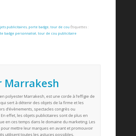
ets publicitaires
,
porte badge
,
tour de cou
Étiquettes :
te badge personnalisé
,
tour de cou publicitaire
r Marrakesh
en polyester Marrakesh, est une corde à l’effigie de
 qui sert à détenir des objets de la firme et les
ors d’évènements, spectacles congrès ou
En effet, les objets publicitaires sont de plus en
ue en ces temps dans le domaine du marketing. Les
 pour mettre leur marques en avant et promouvoir
ts utilisent toutes les astuces possibles.