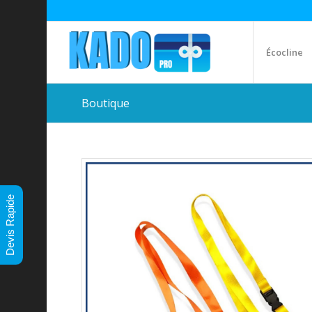
Écocline
Boutique
Devis Rapide