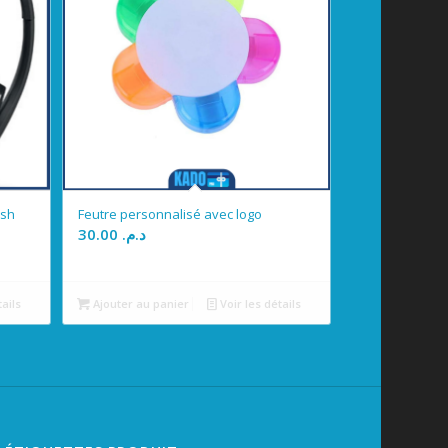
esh
Feutre personnalisé avec logo
30.00
د.م.
tails
Ajouter au panier
Voir les détails