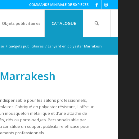
COMMANDE MINIMALE DE 50 PIÈCES
Objets publicitaires
CATALOGUE
ise
/
Gadgets publicitaires
/
Lanyard en polyester Marrakesh
 Marrakesh
indispensable pour les salons professionnels,
aires. Fabriqué en polyester résistant, il offre un
d’un mousqueton métallique et d’une attache de
ccès, clés ou porte-badges. Personnalisable par
u constitue un support publicitaire efficace pour
énements professionnels.