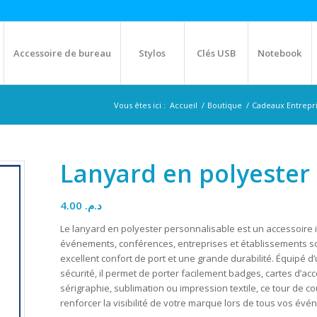
Accessoire de bureau
Stylos
Clés USB
Notebook
Vous êtes ici :
Accueil
/
Boutique
/
Cadeaux Entrepr
Lanyard en polyester
4.00
د.م.
Le lanyard en polyester personnalisable est un accessoire 
événements, conférences, entreprises et établissements scol
excellent confort de port et une grande durabilité. Équipé 
sécurité, il permet de porter facilement badges, cartes d’a
sérigraphie, sublimation ou impression textile, ce tour de co
renforcer la visibilité de votre marque lors de tous vos év