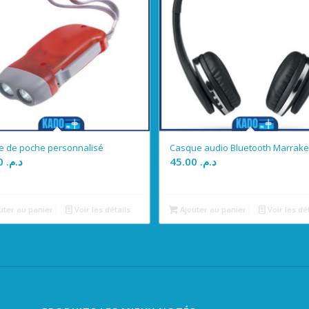
 de poche personnalisé
Casque audio Bluetooth Marrak
18.00
د.م.
45.00
د.م.
uter au panier
Voir les détails
Ajouter au panier
Voir les dé