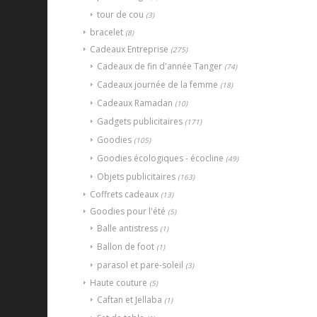
tour de cou
(3)
bracelet
(8)
Cadeaux Entreprise
(275)
Cadeaux de fin d'année Tanger
(74)
Cadeaux journée de la femme
(18)
Cadeaux Ramadan
(10)
Gadgets publicitaires
(171)
Goodies
(105)
Goodies écologiques - écocline
(49)
Objets publicitaires
(163)
Coffrets cadeaux
(13)
Goodies pour l'été
(5)
Balle antistress
(1)
Ballon de foot
(1)
parasol et pare-soleil
(3)
Haute couture
(5)
Caftan et Jellaba
(1)