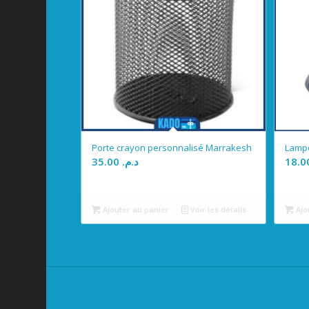
Porte crayon personnalisé Marrakesh
Lampe
35.00
د.م.
Ajouter au panier
Voir les détails
Ajo