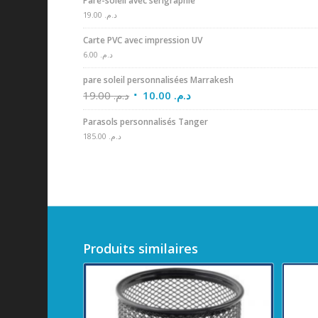
Pare-soleil avec sérigraphie
19.00
د.م.
Carte PVC avec impression UV
6.00
د.م.
pare soleil personnalisées Marrakesh
19.00
د.م.
10.00
د.م.
Parasols personnalisés Tanger
185.00
د.م.
Produits similaires