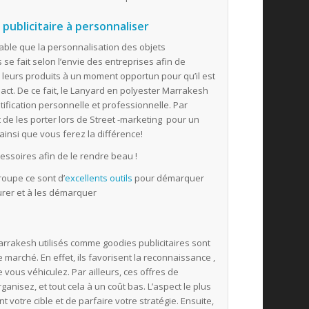
publicitaire à personnaliser
niable que la personnalisation des objets
s se fait selon l’envie des entreprises afin de
leurs produits à un moment opportun pour qu’il est
act. De ce fait, le Lanyard en polyester Marrakesh
ification personnelle et professionnelle. Par
t de les porter lors de Street -marketing pour un
ainsi que vous ferez la différence!
cessoires afin de le rendre beau !
roupe ce sont d’
excellents outils
pour démarquer
urer et à les démarquer
arrakesh utilisés comme goodies publicitaires sont
marché. En effet, ils favorisent la reconnaissance ,
ous véhiculez. Par ailleurs, ces offres de
nisez, et tout cela à un coût bas. L’aspect le plus
t votre cible et de parfaire votre stratégie. Ensuite,