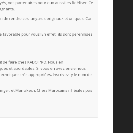
és, vos partenaires pour eux aussi les fidéliser. Ce
gagnante.
afin de rendre ces lanyards originaux et uniques. Car
 favorable pour vous! En effet , ils sont pérennisés
t se faire chez KADO PRO. Nous en
ques et abordables. Si vous en avez envie nous
echniques très appropriées. Inscrivez -y le nom de
anger, et Marrakech. Chers Marocains n’hésitez pas