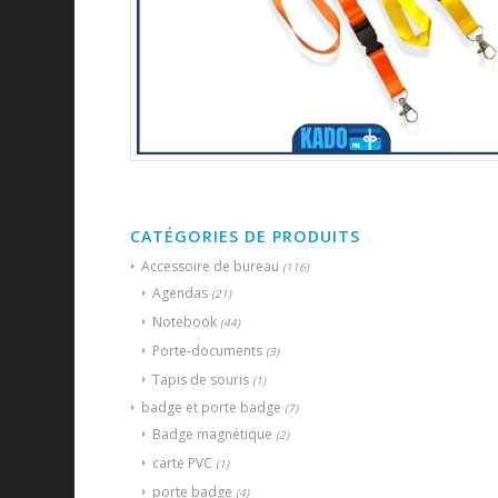
CATÉGORIES DE PRODUITS
Accessoire de bureau
(116)
Agendas
(21)
Notebook
(44)
Porte-documents
(3)
Tapis de souris
(1)
badge et porte badge
(7)
Badge magnétique
(2)
carte PVC
(1)
porte badge
(4)