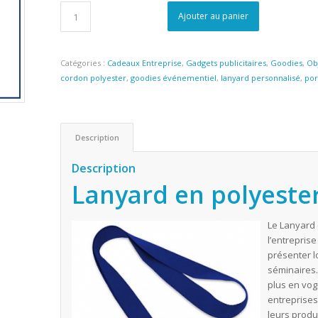
Ajouter au panier
Catégories :
Cadeaux Entreprise
,
Gadgets publicitaires
,
Goodies
,
Obj
cordon polyester
,
goodies événementiel
,
lanyard personnalisé
,
por
Description
Description
Lanyard en polyeste
Le Lanyard 
l’entreprise
présenter l
séminaires. 
plus en vog
entreprises
leurs produi