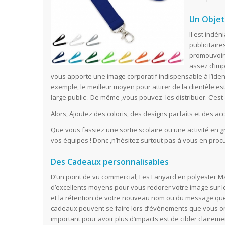
Un Objet 
Il est indé
publicitaire
promouvoir 
assez d’imp
vous apporte une image corporatif indispensable à l’ident
exemple, le meilleur moyen pour attirer de la clientèle es
large public . De même ,vous pouvez les distribuer. C’est 
Alors, Ajoutez des coloris, des designs parfaits et des ac
Que vous fassiez une sortie scolaire ou une activité en g
vos équipes ! Donc ,n’hésitez surtout pas à vous en proc
Des Cadeaux personnalisables
D’un point de vu commercial; Les Lanyard en polyester M
d’excellents moyens pour vous redorer votre image sur le 
et la rétention de votre nouveau nom ou du message que v
cadeaux peuvent se faire lors d’évènements que vous orga
important pour avoir plus d’impacts est de cibler clairemen