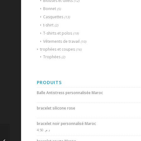
Blouses et Gilets
(12)
Bonnet
(5)
Casquettes
(13)
t-shirt
(2)
T-shirts et polos
(19)
Vêtements de travail
(10)
trophées et coupes
(16)
Trophées
(2)
PRODUITS
Balle Antistress personnalisée Maroc
bracelet silicone rose
bracelet noir personnalisé Maroc
4.50
د.م.
Coffret
personnalisable –