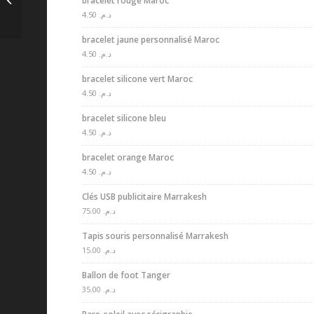
bracelet rouge Maroc
Gravure Laser-
4.50
د.م.
bracelet jaune personnalisé Maroc
4.50
د.م.
bracelet silicone vert Maroc
4.50
د.م.
bracelet silicone bleu
4.50
د.م.
bracelet orange Maroc
4.50
د.م.
Clés USB publicitaire Marrakesh
75.00
د.م.
Tapis souris personnalisé Marrakesh
15.00
د.م.
Ballon de foot Tanger
35.00
د.م.