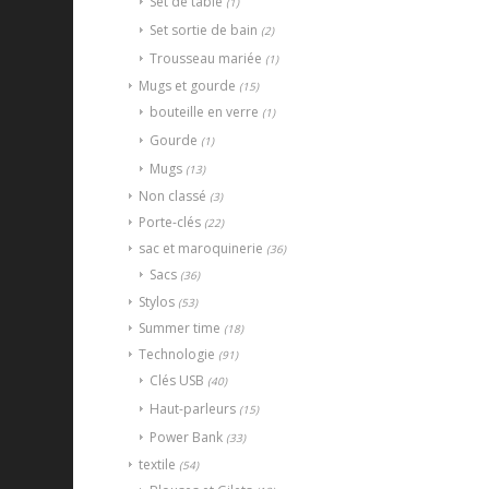
Set de table
(1)
Set sortie de bain
(2)
Trousseau mariée
(1)
Mugs et gourde
(15)
bouteille en verre
(1)
Gourde
(1)
Mugs
(13)
Non classé
(3)
Porte-clés
(22)
sac et maroquinerie
(36)
Sacs
(36)
Stylos
(53)
Summer time
(18)
Technologie
(91)
Clés USB
(40)
Haut-parleurs
(15)
Power Bank
(33)
textile
(54)